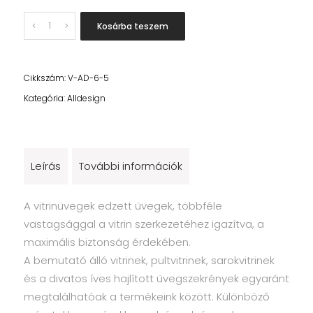
Quantity
Kosárba teszem
Cikkszám:
V-AD-6-5
Kategória:
Alldesign
Leírás
További információk
A vitrinüvegek edzett üvegek, többféle
vastagsággal a vitrin szerkezetéhez igazítva, a
maximális biztonság érdekében.
A bemutató álló vitrinek, pultvitrinek, sarokvitrinek
és a divatos íves hajlított üvegszekrények egyaránt
megtalálhatóak a termékeink között. Különböző