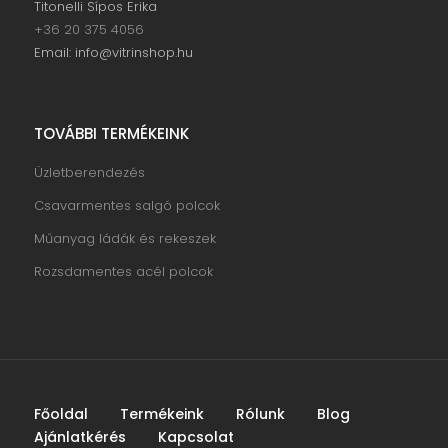
Titonelli Sípos Erika
+36 20 375 4056
Email: info@vitrinshop.hu
TOVÁBBI TERMÉKEINK
Üzletberendezés
Csavarmentes salgó polcok
Műanyag ládák és rekeszek
Rozsdamentes acél polcok
Főoldal
Termékeink
Rólunk
Blog
Ajánlatkérés
Kapcsolat