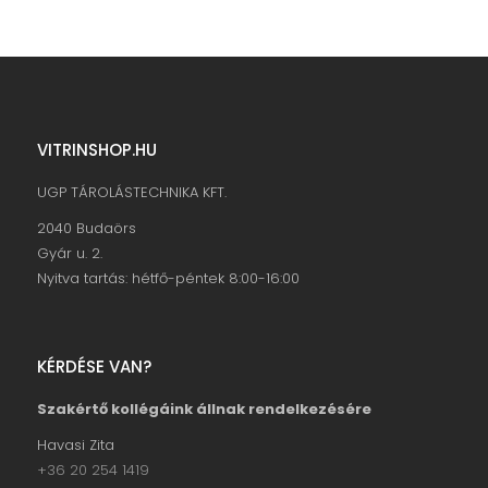
VITRINSHOP.HU
UGP TÁROLÁSTECHNIKA KFT.
2040 Budaörs
Gyár u. 2.
Nyitva tartás: hétfő-péntek 8:00-16:00
KÉRDÉSE VAN?
Szakértő kollégáink állnak rendelkezésére
Havasi Zita
+36 20 254 1419