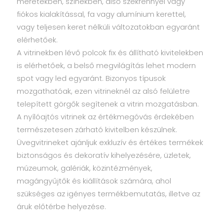
méretekben, színekben, alsó szekrénnyel vagy
fiókos kialakítással, fa vagy alumínium kerettel,
vagy teljesen keret nélküli változatokban egyaránt
elérhetőek.
A vitrinekben lévő polcok fix és állítható kivitelekben
is elérhetőek, a belső megvilágítás lehet modern
spot vagy led egyaránt. Bizonyos típusok
mozgathatóak, ezen vitrineknél az alsó felületre
telepített görgők segítenek a vitrin mozgatásban.
A nyílóajtós vitrinek az értékmegóvás érdekében
természetesen zárható kivitelben készülnek.
Üvegvitrineket ajánljuk exkluzív és értékes termékek
biztonságos és dekoratív kihelyezésére, üzletek,
múzeumok, galériák, közintézmények,
magángyűjtők és kiállítások számára, ahol
szükséges az igényes termékbemutatás, illetve az
áruk előtérbe helyezése.