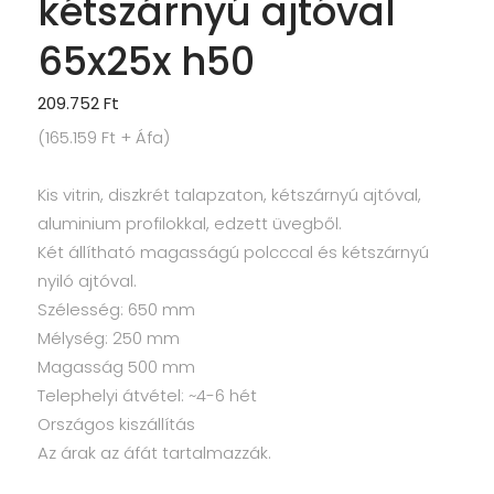
kétszárnyú ajtóval
65x25x h50
209.752
Ft
(
165.159
Ft
+ Áfa)
Kis vitrin, diszkrét talapzaton, kétszárnyú ajtóval,
aluminium profilokkal, edzett üvegből.
Két állítható magasságú polcccal és kétszárnyú
nyiló ajtóval.
Szélesség: 650 mm
Mélység: 250 mm
Magasság 500 mm
Telephelyi átvétel: ~4-6 hét
Országos kiszállítás
Az árak az áfát tartalmazzák.