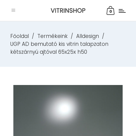
0
Főoldal
/
Termékeink
/
Alldesign
/
UGP AD bemutató kis vitrin talapzaton
kétszárnyú ajtóval 65x25x h50