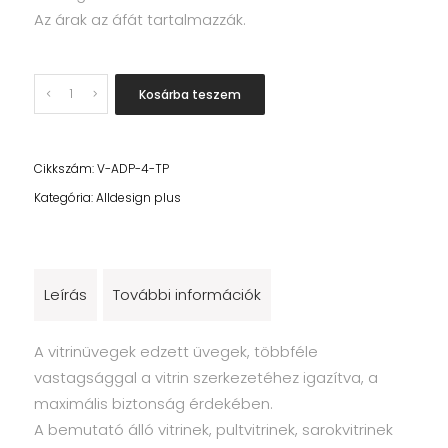
Az árak az áfát tartalmazzák.
Quantity
Kosárba teszem
Cikkszám:
V-ADP-4-TP
Kategória:
Alldesign plus
Leírás
További információk
A vitrinüvegek edzett üvegek, többféle
vastagsággal a vitrin szerkezetéhez igazítva, a
maximális biztonság érdekében.
A bemutató álló vitrinek, pultvitrinek, sarokvitrinek