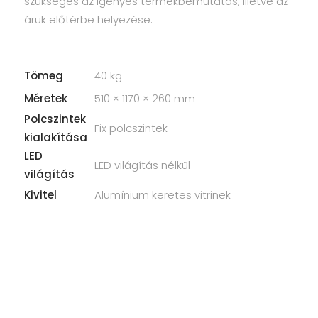
szükséges az igényes termékbemutatás, illetve az
áruk előtérbe helyezése.
Tömeg
40 kg
Méretek
510 × 1170 × 260 mm
Polcszintek
Fix polcszintek
kialakítása
LED
LED világítás nélkül
világítás
Kivitel
Alumínium keretes vitrinek