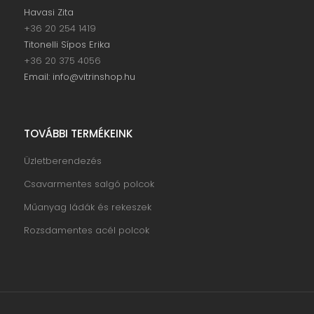
Havasi Zita
+36 20 254 1419
Titonelli Sípos Erika
+36 20 375 4056
Email: info@vitrinshop.hu
TOVÁBBI TERMÉKEINK
Üzletberendezés
Csavarmentes salgó polcok
Műanyag ládák és rekeszek
Rozsdamentes acél polcok