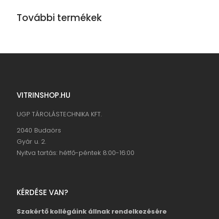
További termékek
VITRINSHOP.HU
UGP TÁROLÁSTECHNIKA KFT.
2040 Budaörs
Gyár u. 2.
Nyitva tartás: hétfő-péntek 8:00-16:00
KÉRDÉSE VAN?
Szakértő kollégáink állnak rendelkezésére