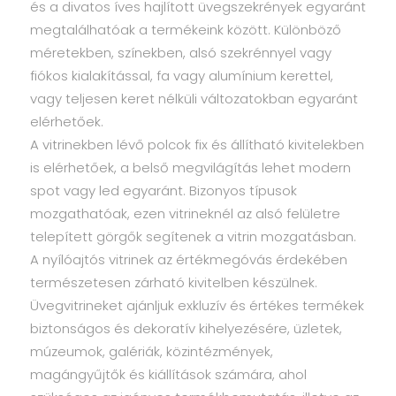
és a divatos íves hajlított üvegszekrények egyaránt
megtalálhatóak a termékeink között. Különböző
méretekben, színekben, alsó szekrénnyel vagy
fiókos kialakítással, fa vagy alumínium kerettel,
vagy teljesen keret nélküli változatokban egyaránt
elérhetőek.
A vitrinekben lévő polcok fix és állítható kivitelekben
is elérhetőek, a belső megvilágítás lehet modern
spot vagy led egyaránt. Bizonyos típusok
mozgathatóak, ezen vitrineknél az alsó felületre
telepített görgők segítenek a vitrin mozgatásban.
A nyílóajtós vitrinek az értékmegóvás érdekében
természetesen zárható kivitelben készülnek.
Üvegvitrineket ajánljuk exkluzív és értékes termékek
biztonságos és dekoratív kihelyezésére, üzletek,
múzeumok, galériák, közintézmények,
magángyűjtők és kiállítások számára, ahol