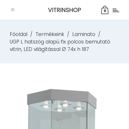
0
Főoldal
/
Termékeink
/
Laminato
/
UGP L hatszög alapú fix polcos bemutató
vitrin, LED világítással Ø 74x h 187