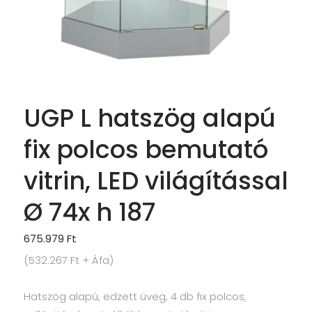
UGP L hatszög alapú
fix polcos bemutató
vitrin, LED világítással
Ø 74x h 187
675.979
Ft
(
532.267
Ft
+ Áfa)
Hatszög alapú, edzett üveg, 4 db fix polcos,