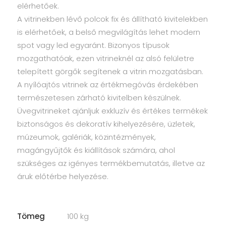
elérhetőek.
A vitrinekben lévő polcok fix és állítható kivitelekben
is elérhetőek, a belső megvilágítás lehet modern
spot vagy led egyaránt. Bizonyos típusok
mozgathatóak, ezen vitrineknél az alsó felületre
telepített görgők segítenek a vitrin mozgatásban.
A nyílóajtós vitrinek az értékmegóvás érdekében
természetesen zárható kivitelben készülnek.
Üvegvitrineket ajánljuk exkluzív és értékes termékek
biztonságos és dekoratív kihelyezésére, üzletek,
múzeumok, galériák, közintézmények,
magángyűjtők és kiállítások számára, ahol
szükséges az igényes termékbemutatás, illetve az
áruk előtérbe helyezése.
Tömeg
100 kg