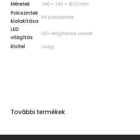
Méretek
740 × 740 × 1870 mm
Polcszintek
Fix polcszintek
kialakítása
LED
LED világítással szerelt
világítás
Kivitel
Üveg
További termékek