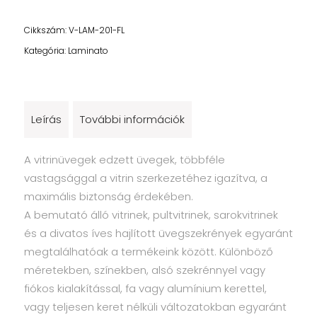
Cikkszám:
V-LAM-201-FL
Kategória:
Laminato
Leírás
További információk
A vitrinüvegek edzett üvegek, többféle
vastagsággal a vitrin szerkezetéhez igazítva, a
maximális biztonság érdekében.
A bemutató álló vitrinek, pultvitrinek, sarokvitrinek
és a divatos íves hajlított üvegszekrények egyaránt
megtalálhatóak a termékeink között. Különböző
méretekben, színekben, alsó szekrénnyel vagy
fiókos kialakítással, fa vagy alumínium kerettel,
vagy teljesen keret nélküli változatokban egyaránt