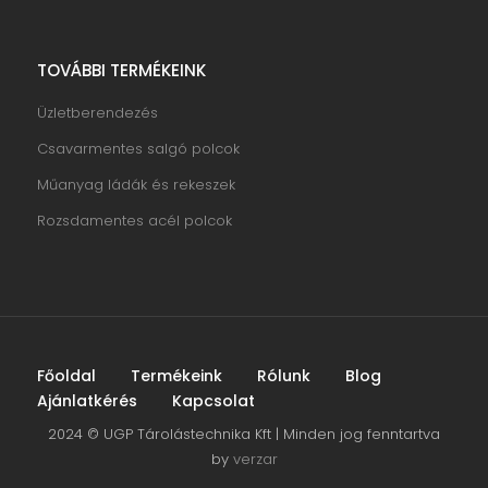
TOVÁBBI TERMÉKEINK
Üzletberendezés
Csavarmentes salgó polcok
Műanyag ládák és rekeszek
Rozsdamentes acél polcok
Főoldal
Termékeink
Rólunk
Blog
Ajánlatkérés
Kapcsolat
2024 © UGP Tárolástechnika Kft | Minden jog fenntartva
by
verzar