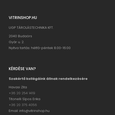
VITRINSHOP.HU
UGP TÁROLÁSTECHNIKA KFT.
2040 Budaörs
Gyár u. 2.
Nyitva tartás: hétfő-péntek 8:00-16:00
KÉRDÉSE VAN?
Szakértő kollégáink állnak rendelkezésére
Havasi Zita
+36 20 254 1419
Titonelli Sípos Erika
+36 20 375 4056
Email: info@vitrinshop.hu