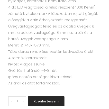
nyílóajtós, keretnélküli bemutató vitrin.
4 db LED világítással a felső részben(4000 Kelvin),
zárható kivitelben. br> A lábazatban rejtett görgők
elősegítik a vitrin áthelyezését, mozgatását.
Üvegvastagságok: felső és az oldalsó üvegek: 8
mm, a polcok vastagsága: 6 mm, az ajtók és a
hátsó üvegek vastagsága: 5 mm
Méret: Ø 740x 1870 mm.
Több darab rendelése esetén kedvezőbb árak!
A termék lapraszerelt.
Kivitel: világos szürke
Gyártási határidő: ~4-8 hét
Igény esetén országos kiszállítással.
Az árak az áfát tartalmazzák.
Quantity
Kosárba teszem