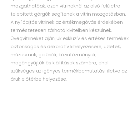
mozgathatóak, ezen vitrineknél az alsó felületre
telepített görgők segítenek a vitrin mozgatásban.
A nyílóajtós vitrinek az értékmegóvás érdekében
természetesen zárható kivitelben készülnek.
Üvegvitrineket ajánljuk exkluzív és értékes termékek
biztonságos és dekoratív kihelyezésére, üzletek,
múzeumok, galériák, közintézmények,
magángyűjtők és kiállítások számára, ahol
szükséges az igényes termékbemutatás, illetve az
áruk előtérbe helyezése.