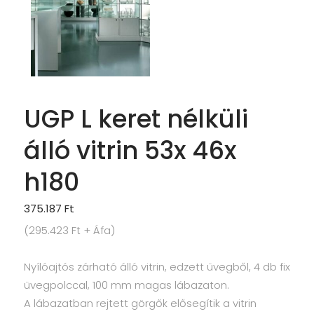
UGP L keret nélküli
álló vitrin 53x 46x
h180
375.187
Ft
(
295.423
Ft
+ Áfa)
Nyílóajtós zárható álló vitrin, edzett üvegből, 4 db fix
üvegpolccal, 100 mm magas lábazaton.
A lábazatban rejtett görgők elősegítik a vitrin