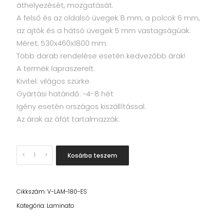
áthelyezését, mozgatását.
A felső és az oldalsó üvegek 8 mm, a polcok 6 mm,
az ajtók és a hátsó üvegek 5 mm vastagságúak.
Méret: 530x460x1800 mm.
Több darab rendelése esetén kedvezőbb árak!
A termék lapraszerelt.
Kivitel: világos szürke
Gyártási határidő: ~4-8 hét
Igény esetén országos kiszállítással.
Az árak az áfát tartalmazzák.
Quantity
Kosárba teszem
Cikkszám:
V-LAM-180-ES
Kategória:
Laminato