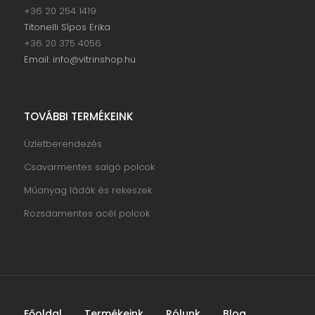
+36 20 254 1419
Titonelli Sípos Erika
+36 20 375 4056
Email: info@vitrinshop.hu
TOVÁBBI TERMÉKEINK
Üzletberendezés
Csavarmentes salgó polcok
Műanyag ládák és rekeszek
Rozsdamentes acél polcok
Főoldal
Termékeink
Rólunk
Blog