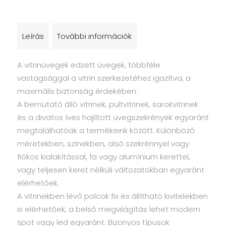
Leírás
További információk
A vitrinüvegek edzett üvegek, többféle
vastagsággal a vitrin szerkezetéhez igazítva, a
maximális biztonság érdekében.
A bemutató álló vitrinek, pultvitrinek, sarokvitrinek
és a divatos íves hajlított üvegszekrények egyaránt
megtalálhatóak a termékeink között. Különböző
méretekben, színekben, alsó szekrénnyel vagy
fiókos kialakítással, fa vagy alumínium kerettel,
vagy teljesen keret nélküli változatokban egyaránt
elérhetőek.
A vitrinekben lévő polcok fix és állítható kivitelekben
is elérhetőek, a belső megvilágítás lehet modern
spot vagy led egyaránt. Bizonyos típusok