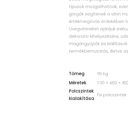
típusok mozgathatóak, ezen v
görgők segítenek a vitrin mo
értékmegóvás érdekében ter
Üvegvitrineket ajánljuk exkl
dekoratív kihelyezésére, üz
magángyűjtők és kiállításo
termékbemutatás, illetve az
Tömeg
115 kg
Méretek
730 × 460 × 1
Polcszintek
Fix polcszintek
kialakítása