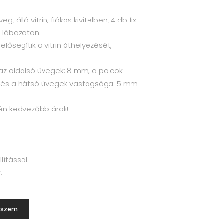
g, álló vitrin, fiókos kivitelben, 4 db fix
 lábazaton.
elősegítik a vitrin áthelyezését,
az oldalsó üvegek: 8 mm, a polcok
k és a hátsó üvegek vastagsága: 5 mm
én kedvezőbb árak!
lítással.
.
eszem