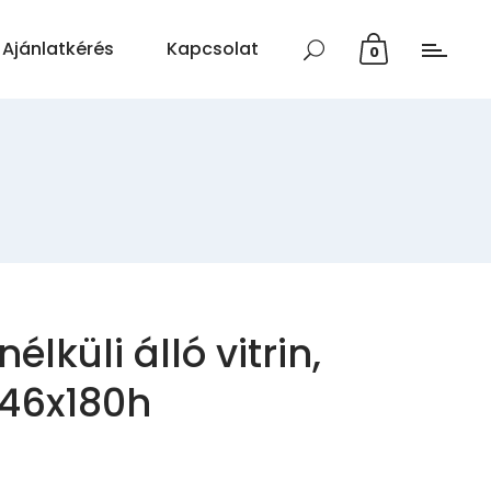
Ajánlatkérés
Kapcsolat
0
élküli álló vitrin,
x46x180h