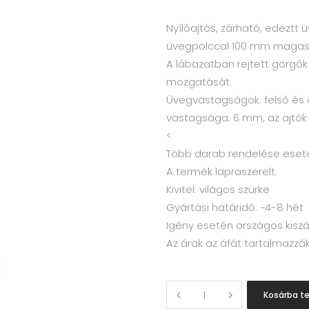
Nyílóajtós, zárható, edeztt üve
üvegpolccal 100 mm magas
A lábazatban rejtett görgők 
mozgatását.
Üvegvastagságok: felső és 
vastagsága: 6 mm, az ajtó
<
Több darab rendelése eset
A termék lapraszerelt.
Kivitel: világos szürke
Gyártási határidő: ~4-8 hét
Igény esetén országos kiszál
Az árak az áfát tartalmazzák
Quantity
Kosárba t