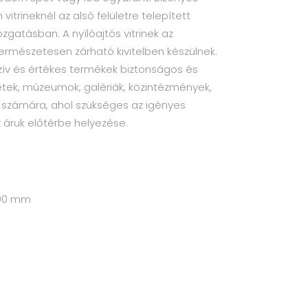
itrineknél az alsó felületre telepített
zgatásban. A nyílóajtós vitrinek az
mészetesen zárható kivitelben készülnek.
uzív és értékes termékek biztonságos és
letek, múzeumok, galériák, közintézmények,
k számára, ahol szükséges az igényes
 áruk előtérbe helyezése.
800 mm