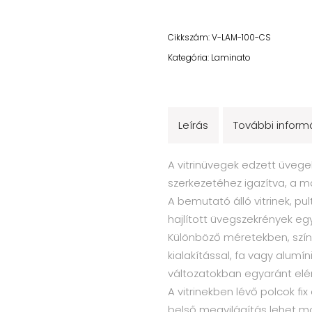
Cikkszám:
V-LAM-100-CS
Kategória:
Laminato
Leírás
További inform
A vitrinüvegek edzett üvegek
szerkezetéhez igazítva, a m
A bemutató álló vitrinek, pult
hajlított üvegszekrények eg
Különböző méretekben, szín
kialakítással, fa vagy alumín
változatokban egyaránt elé
A vitrinekben lévő polcok fix 
belső megvilágítás lehet m