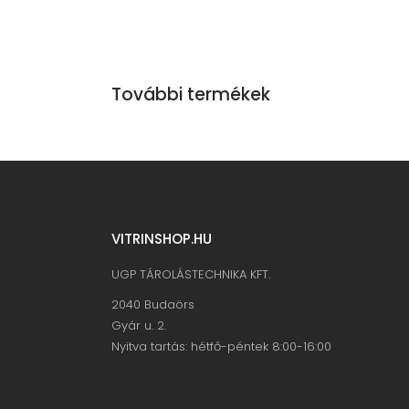
További termékek
VITRINSHOP.HU
UGP TÁROLÁSTECHNIKA KFT.
2040 Budaörs
Gyár u. 2.
Nyitva tartás: hétfő-péntek 8:00-16:00