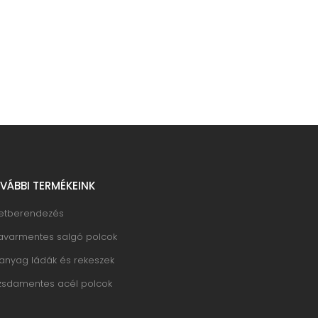
VÁBBI TERMÉKEINK
letberendezés
avarmentes salgó polcok
anyag ládák és rekeszek
zsdamentes acél polcok