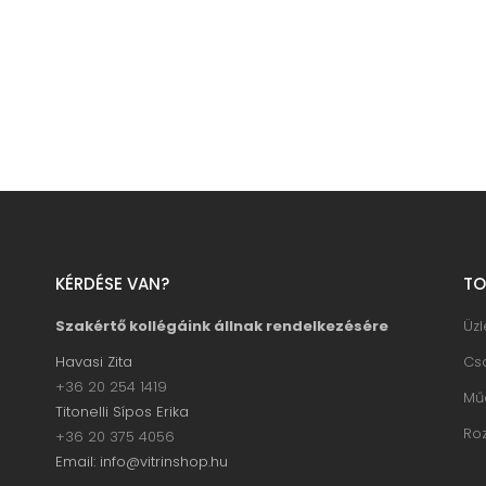
KÉRDÉSE VAN?
TO
Szakértő kollégáink állnak rendelkezésére
Üz
Havasi Zita
Cs
+36 20 254 1419
Mű
Titonelli Sípos Erika
Ro
+36 20 375 4056
Email: info@vitrinshop.hu