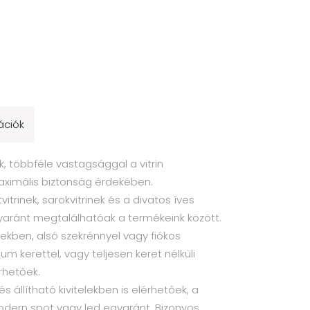
ációk
, többféle vastagsággal a vitrin
aximális biztonság érdekében.
vitrinek, sarokvitrinek és a divatos íves
yaránt megtalálhatóak a termékeink között.
ekben, alsó szekrénnyel vagy fiókos
ium kerettel, vagy teljesen keret nélküli
rhetőek.
és állítható kivitelekben is elérhetőek, a
odern spot vagy led egyaránt. Bizonyos