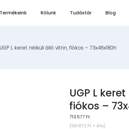
Termékeink
Rólunk
Tudástár
Blog
UGP L keret nélküli álló vitrin, fiókos – 73x46x180h
UGP L keret n
fiókos – 73
713.577
Ft
(
561.872
Ft
+ Áfa)