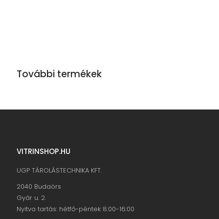
További termékek
VITRINSHOP.HU
UGP TÁROLÁSTECHNIKA KFT.
2040 Budaörs
Gyár u. 2.
Nyitva tartás: hétfő-péntek 8:00-16:00