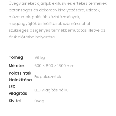
Üvegvitrineket ajánljuk exkluzív és értékes termékek
biztonságos és dekoratív kihelyezésére, üzletek,
múzeumok, galériák, közintézmények,
magángyűjtők és kiállítások számára, ahol
szükséges az igényes termékbemutatás, illetve az
áruk előtérbe helyezése.
Tömeg
98 kg
Méretek
600 × 800 × 1800 mm
Polcszintek
Fix polcszintek
kialakítása
LED
LED világítás nélkül
világítás
Kivitel
Üveg