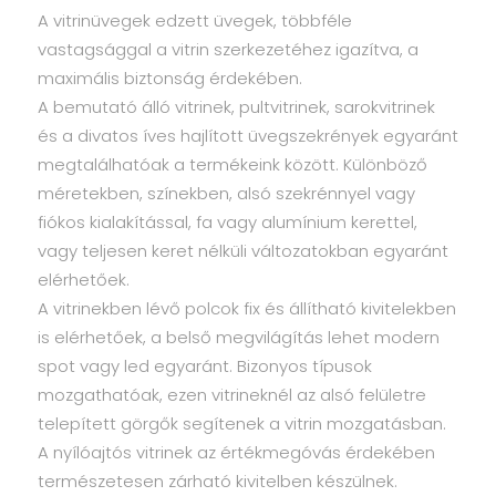
A vitrinüvegek edzett üvegek, többféle
vastagsággal a vitrin szerkezetéhez igazítva, a
maximális biztonság érdekében.
A bemutató álló vitrinek, pultvitrinek, sarokvitrinek
és a divatos íves hajlított üvegszekrények egyaránt
megtalálhatóak a termékeink között. Különböző
méretekben, színekben, alsó szekrénnyel vagy
fiókos kialakítással, fa vagy alumínium kerettel,
vagy teljesen keret nélküli változatokban egyaránt
elérhetőek.
A vitrinekben lévő polcok fix és állítható kivitelekben
is elérhetőek, a belső megvilágítás lehet modern
spot vagy led egyaránt. Bizonyos típusok
mozgathatóak, ezen vitrineknél az alsó felületre
telepített görgők segítenek a vitrin mozgatásban.
A nyílóajtós vitrinek az értékmegóvás érdekében
természetesen zárható kivitelben készülnek.