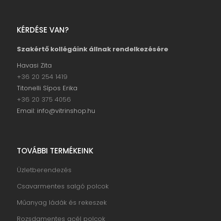
KÉRDÉSE VAN?
Szakértő kollégáink állnak rendelkezésére
Havasi Zita
+36 20 254 1419
Titonelli Sípos Erika
+36 20 375 4056
Email: info@vitrinshop.hu
TOVÁBBI TERMÉKEINK
Üzletberendezés
Csavarmentes salgó polcok
Műanyag ládák és rekeszek
Rozsdamentes acél polcok