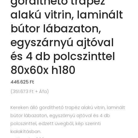
gördíthető trapéz
alakú vitrin, laminált
bútor lábazaton,
egyszárnyú ajtóval
és 4 db polcszinttel
80x60x h180
446.625
Ft
(
351.673
Ft
+ Áfa)
Kereken álló gördíthető trapéz alakú vitrin, laminált
bútor lábazaton, egyszárnyú ajtóval és 4 db
polcszinttel, edzett üvegből, kép szerinti
kialakításban.