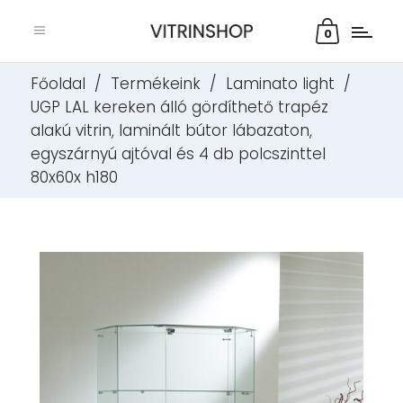
0
Főoldal
/
Termékeink
/
Laminato light
/
UGP LAL kereken álló gördíthető trapéz
alakú vitrin, laminált bútor lábazaton,
egyszárnyú ajtóval és 4 db polcszinttel
80x60x h180