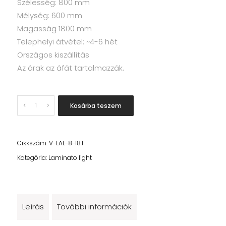
Szélesség: 800 mm
Mélység: 600 mm
Magasság 1800 mm
Telephelyi átvétel: ~4-6 hét
Országos kiszállítás
Az árak az áfát tartalmazzák.
Quantity
Kosárba teszem
Cikkszám:
V-LAL-8-18T
Kategória:
Laminato light
Leírás
További információk