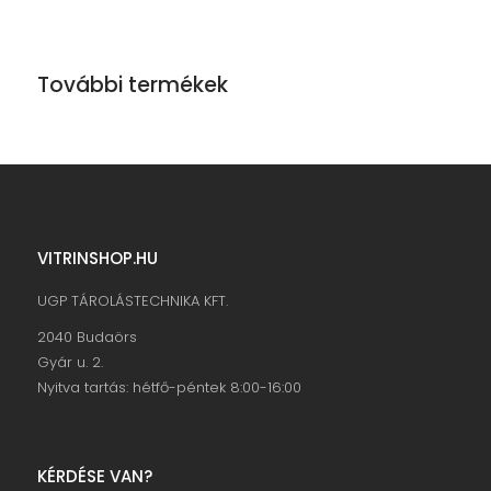
További termékek
VITRINSHOP.HU
UGP TÁROLÁSTECHNIKA KFT.
2040 Budaörs
Gyár u. 2.
Nyitva tartás: hétfő-péntek 8:00-16:00
KÉRDÉSE VAN?