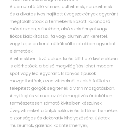
A bemutató álló vitrinek, pultvitrinek, sarokvitrinek
és a divatos íves hajlított üvegszekrények egyaránt
megtalálhatóak a termékeink között. Különböző
méretekben, színekben, alsó szekrénnyel vagy
fiókos kialakítással, fa vagy alumínium kerettel,
vagy teljesen keret nélküli változatokban egyaránt
elérhetőek.
A vitrinekben lévő polcok fix és állítható kivitelekben
is elérhetőek, a belső megvilágítás lehet modern
spot vagy led egyaránt. Bizonyos típusok
mozgathatóak, ezen vitrineknél az alsó felületre
telepített görgők segítenek a vitrin mozgatásban.
A nyílóajtós vitrinek az értékmegóvás érdekében
természetesen zárható kivitelben készülnek.
Üvegvitrineket ajánljuk exkluzív és értékes termékek
biztonságos és dekoratív kihelyezésére, üzletek,
múzeumok, galériák, közintézmények,