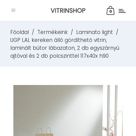
0
Főoldal
/
Termékeink
/
Laminato light
/
UGP LAL kereken álló gördíthető vitrin,
laminált bútor lábazaton, 2 db egyszárnyú
ajtóval és 2 db polcszinttel 117x40x h90