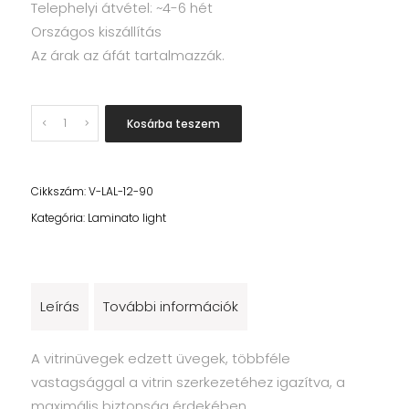
Telephelyi átvétel: ~4-6 hét
Országos kiszállítás
Az árak az áfát tartalmazzák.
Quantity
Kosárba teszem
Cikkszám:
V-LAL-12-90
Kategória:
Laminato light
Leírás
További információk
A vitrinüvegek edzett üvegek, többféle
vastagsággal a vitrin szerkezetéhez igazítva, a
maximális biztonság érdekében.