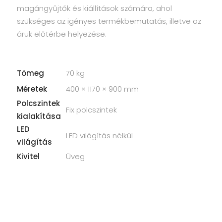
magángyűjtők és kiállítások számára, ahol
szükséges az igényes termékbemutatás, illetve az
áruk előtérbe helyezése.
Tömeg
70 kg
Méretek
400 × 1170 × 900 mm
Polcszintek
Fix polcszintek
kialakítása
LED
LED világítás nélkül
világítás
Kivitel
Üveg