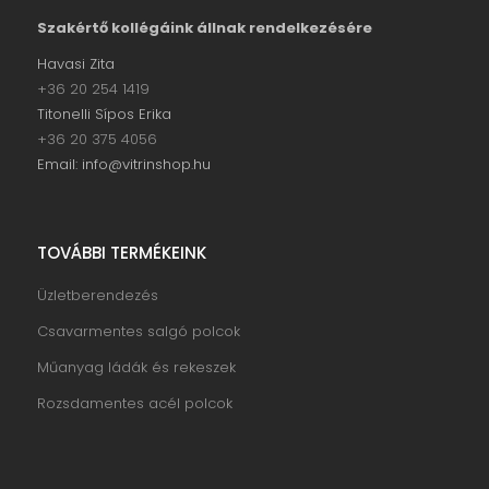
Szakértő kollégáink állnak rendelkezésére
Havasi Zita
+36 20 254 1419
Titonelli Sípos Erika
+36 20 375 4056
Email: info@vitrinshop.hu
TOVÁBBI TERMÉKEINK
Üzletberendezés
Csavarmentes salgó polcok
Műanyag ládák és rekeszek
Rozsdamentes acél polcok