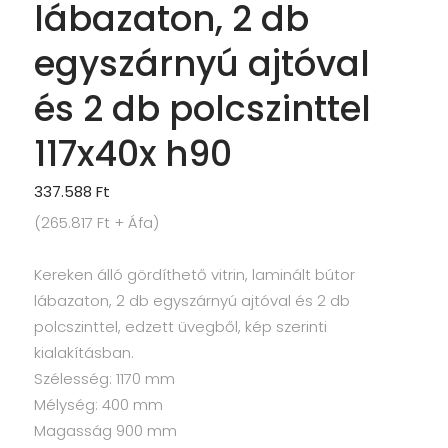
lábazaton, 2 db
egyszárnyú ajtóval
és 2 db polcszinttel
117x40x h90
337.588
Ft
(
265.817
Ft
+ Áfa)
Kereken álló gördíthető vitrin, laminált bútor
lábazaton, 2 db egyszárnyú ajtóval és 2 db
polcszinttel, edzett üvegből, kép szerinti
kialakításban.
Szélesség: 1170 mm
Mélység: 400 mm
Magasság 900 mm