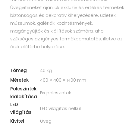
Üvegvitrineket ajánljuk exkluzív és értékes termékek
biztonságos és dekoratív kihelyezésére, üzletek,
múzeumok, galériák, közintézmények,
magángyűjtők és kiállítások számára, ahol
szükséges az igényes termékbemutatás, illetve az
áruk előtérbe helyezése.
Tömeg
40 kg
Méretek
400 × 400 × 1400 mm
Polcszintek
Fix polcszintek
kialakítása
LED
LED világítás nélkül
világítás
Kivitel
Üveg