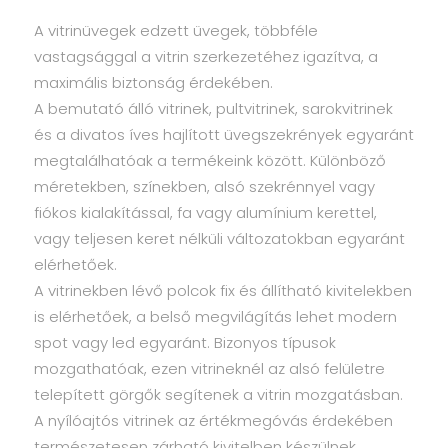
A vitrinüvegek edzett üvegek, többféle
vastagsággal a vitrin szerkezetéhez igazítva, a
maximális biztonság érdekében.
A bemutató álló vitrinek, pultvitrinek, sarokvitrinek
és a divatos íves hajlított üvegszekrények egyaránt
megtalálhatóak a termékeink között. Különböző
méretekben, színekben, alsó szekrénnyel vagy
fiókos kialakítással, fa vagy alumínium kerettel,
vagy teljesen keret nélküli változatokban egyaránt
elérhetőek.
A vitrinekben lévő polcok fix és állítható kivitelekben
is elérhetőek, a belső megvilágítás lehet modern
spot vagy led egyaránt. Bizonyos típusok
mozgathatóak, ezen vitrineknél az alsó felületre
telepített görgők segítenek a vitrin mozgatásban.
A nyílóajtós vitrinek az értékmegóvás érdekében
természetesen zárható kivitelben készülnek.