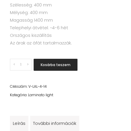
Szélesség: 400 mm
Mélység: 400 mm
Magasság 1400 mm
Telephelyi átvétel: ~4-6 hét
Országos kiszállítás
Az árak az áfát tartalmazzák.
Quantity
Kosárba teszem
Cikkszám:
V-LAL-4-14
Kategória:
Laminato light
Leírás
További információk