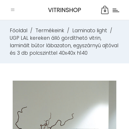
0
Főoldal
/
Termékeink
/
Laminato light
/
UGP LAL kereken álló gördíthető vitrin,
laminált bútor lábazaton, egyszárnyú ajtóval
és 3 db polcszinttel 40x40x h140