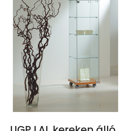
UGP LAL kereken álló