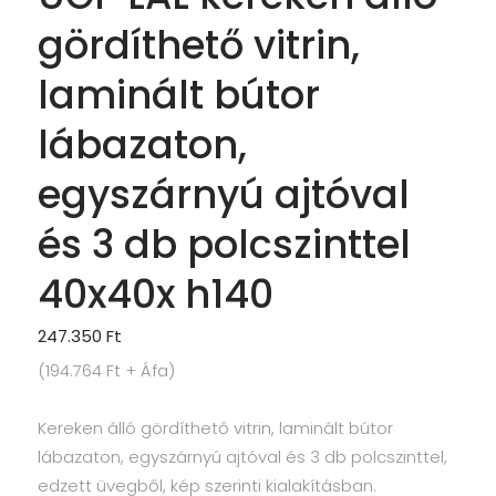
gördíthető vitrin,
laminált bútor
lábazaton,
egyszárnyú ajtóval
és 3 db polcszinttel
40x40x h140
247.350
Ft
(
194.764
Ft
+ Áfa)
Kereken álló gördíthető vitrin, laminált bútor
lábazaton, egyszárnyú ajtóval és 3 db polcszinttel,
edzett üvegből, kép szerinti kialakításban.