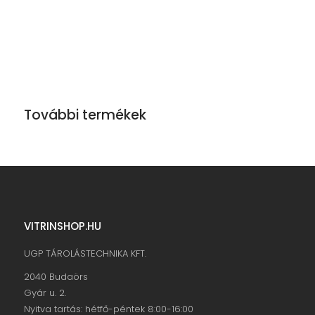
További termékek
VITRINSHOP.HU
UGP TÁROLÁSTECHNIKA KFT.
2040 Budaörs
Gyár u. 2.
Nyitva tartás: hétfő-péntek 8:00-16:00