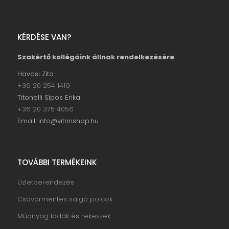
KÉRDÉSE VAN?
Szakértő kollégáink állnak rendelkezésére
Havasi Zita
+36 20 254 1419
Titonelli Sípos Erika
+36 20 375 4056
Email: info@vitrinshop.hu
TOVÁBBI TERMÉKEINK
Üzletberendezés
Csavarmentes salgó polcok
Műanyag ládák és rekeszek