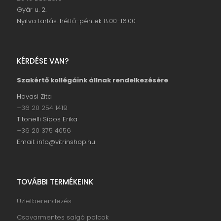
Gyár u. 2.
Nyitva tartás: hétfő-péntek 8:00-16:00
KÉRDÉSE VAN?
Szakértő kollégáink állnak rendelkezésére
Havasi Zita
+36 20 254 1419
Titonelli Sípos Erika
+36 20 375 4056
Email: info@vitrinshop.hu
TOVÁBBI TERMÉKEINK
Üzletberendezés
Csavarmentes salgó polcok