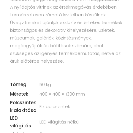
A nyílóajtós vitrinek az értékmegóvás érdekében
természetesen zárható kivitelben készülnek.
Üvegvitrineket ajánljuk exkluzív és értékes termékek
biztonságos és dekoratív kihelyezésére, üzletek,
múzeumok, galériák, közintézmények,
magángyűjtők és kiállítások számára, ahol
szükséges az igényes termékbemutatás, illetve az
áruk előtérbe helyezése.
Tömeg
50 kg
Méretek
400 × 400 × 1300 mm
Polcszintek
Fix polcszintek
kialakítása
LED
LED világítás nélkül
világítás