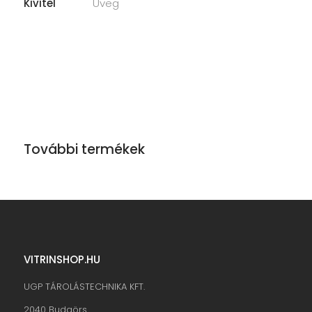
Kivitel
Üveg
További termékek
VITRINSHOP.HU
UGP TÁROLÁSTECHNIKA KFT.
2040 Budaörs