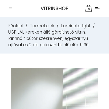
0
Főoldal
/
Termékeink
/
Laminato light
/
UGP LAL kereken álló gördíthető vitrin,
laminált bútor szekrényen, egyszárnyú
ajtóval és 2 db polcszinttel 40x40x h130