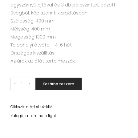
egyszárnyú ajtóval és 3 db polcszinttel, edzett
üvegből, kép szerinti kialakításban.
Szélesség: 400 mm
Mélység: 400 mm
Magasság 1300 mm
Telephelyi átvétel: ~4-6 hét
Országos kiszállítás
Az árak az áfát tartalmazzák.
Quantity
Kosárba teszem
Cikkszám:
V-LAL-4-14M
Kategória:
Laminato light