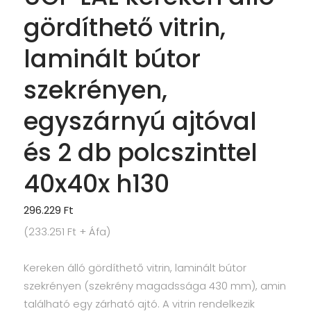
gördíthető vitrin,
laminált bútor
szekrényen,
egyszárnyú ajtóval
és 2 db polcszinttel
40x40x h130
296.229
Ft
(
233.251
Ft
+ Áfa)
Kereken álló gördíthető vitrin, laminált bútor
szekrényen (szekrény magadssága 430 mm), amin
található egy zárható ajtó. A vitrin rendelkezik