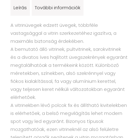
Leírás
További információk
A vitrinüvegek edzett üvegek, többféle
vastagsággal a vitrin szerkezetéhez igazítva, a
maximális biztonság érdekében.
A bemutató álló vitrinek, pultvitrinek, sarokvitrinek
és a divatos íves hajlított üvegszekrények egyaránt
megtalálhatóak a termékeink között. Különböző
méretekben, színekben, alsó szekrénnyel vagy
fiókos kialakítással, fa vagy alumínium kerettel,
vagy teljesen keret nélküli változatokban egyaránt
elérhetőek.
A vitrinekben lévő polcok fix és állítható kivitelekben
is elérhetőek, a belső megvilágítás lehet modern
spot vagy led egyaránt. Bizonyos típusok
mozgathatóak, ezen vitrineknél az alsó felületre
telepített görgők segítenek a vitrin mozgatásban.