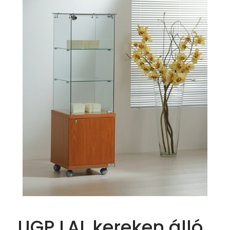
UGP LAL kereken álló