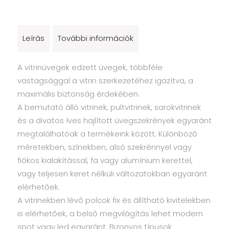
Leírás
További információk
A vitrinüvegek edzett üvegek, többféle
vastagsággal a vitrin szerkezetéhez igazítva, a
maximális biztonság érdekében.
A bemutató álló vitrinek, pultvitrinek, sarokvitrinek
és a divatos íves hajlított üvegszekrények egyaránt
megtalálhatóak a termékeink között. Különböző
méretekben, színekben, alsó szekrénnyel vagy
fiókos kialakítással, fa vagy alumínium kerettel,
vagy teljesen keret nélküli változatokban egyaránt
elérhetőek.
A vitrinekben lévő polcok fix és állítható kivitelekben
is elérhetőek, a belső megvilágítás lehet modern
spot vagy led egyaránt. Bizonyos típusok