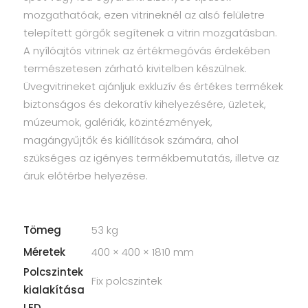
mozgathatóak, ezen vitrineknél az alsó felületre
telepített görgők segítenek a vitrin mozgatásban.
A nyílóajtós vitrinek az értékmegóvás érdekében
természetesen zárható kivitelben készülnek.
Üvegvitrineket ajánljuk exkluzív és értékes termékek
biztonságos és dekoratív kihelyezésére, üzletek,
múzeumok, galériák, közintézmények,
magángyűjtők és kiállítások számára, ahol
szükséges az igényes termékbemutatás, illetve az
áruk előtérbe helyezése.
Tömeg
53 kg
Méretek
400 × 400 × 1810 mm
Polcszintek
Fix polcszintek
kialakítása
LED