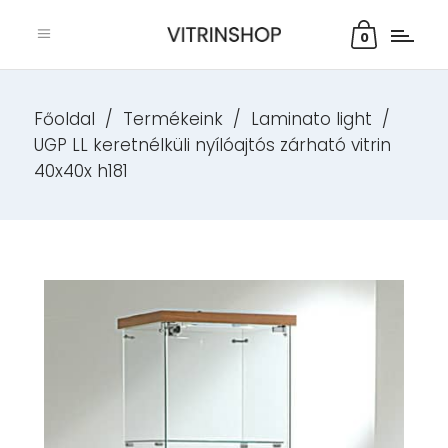
0
Főoldal
/
Termékeink
/
Laminato light
/
UGP LL keretnélküli nyílóajtós zárható vitrin
40x40x h181