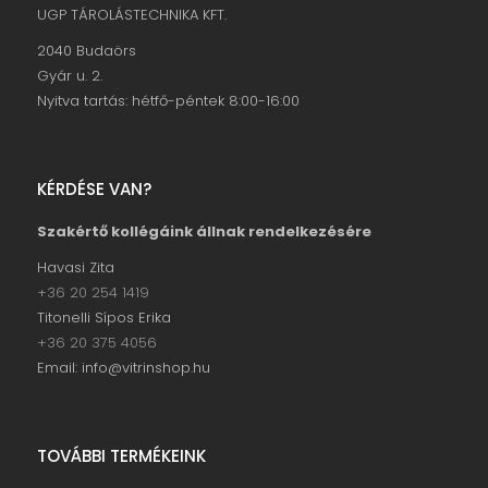
UGP TÁROLÁSTECHNIKA KFT.
2040 Budaörs
Gyár u. 2.
Nyitva tartás: hétfő-péntek 8:00-16:00
KÉRDÉSE VAN?
Szakértő kollégáink állnak rendelkezésére
Havasi Zita
+36 20 254 1419
Titonelli Sípos Erika
+36 20 375 4056
Email: info@vitrinshop.hu
TOVÁBBI TERMÉKEINK