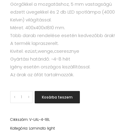
Görgőkkel a mozgatáshoz, 5 mm vastagságú
edzett üvegekkel és 2 db LED spotlámpa (4000
Kelvin) világítással.
Méret: 400x400x1810 mm.
Több darab rendelése esetén kedvezőbb árak!
A termék lapraszerelt.
Kivitel: ezüst,wenge,cseresznye
Gyártási határidő: ~4-8 hét
Igény esetén országos kiszállítással.
Az árak az áfát tartalmazzák.
Quantity
Kosárba teszem
Cikkszám:
V-LAL-4-18L
Kategória:
Laminato light