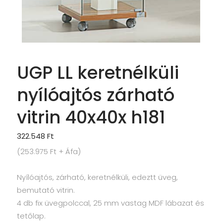
UGP LL keretnélküli
nyílóajtós zárható
vitrin 40x40x h181
322.548
Ft
(
253.975
Ft
+ Áfa)
Nyílóajtós, zárható, keretnélküli, edeztt üveg,
bemutató vitrin.
4 db fix üvegpolccal, 25 mm vastag MDF lábazat és
tetőlap.