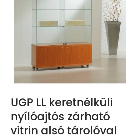
UGP LL keretnélküli
nyílóajtós zárható
vitrin alsó tárolóval