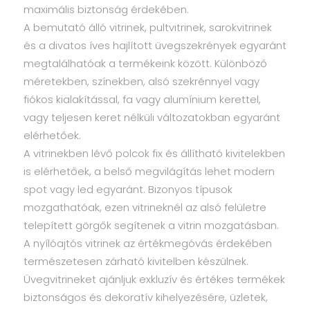
maximális biztonság érdekében.
A bemutató álló vitrinek, pultvitrinek, sarokvitrinek
és a divatos íves hajlított üvegszekrények egyaránt
megtalálhatóak a termékeink között. Különböző
méretekben, színekben, alsó szekrénnyel vagy
fiókos kialakítással, fa vagy alumínium kerettel,
vagy teljesen keret nélküli változatokban egyaránt
elérhetőek.
A vitrinekben lévő polcok fix és állítható kivitelekben
is elérhetőek, a belső megvilágítás lehet modern
spot vagy led egyaránt. Bizonyos típusok
mozgathatóak, ezen vitrineknél az alsó felületre
telepített görgők segítenek a vitrin mozgatásban.
A nyílóajtós vitrinek az értékmegóvás érdekében
természetesen zárható kivitelben készülnek.
Üvegvitrineket ajánljuk exkluzív és értékes termékek
biztonságos és dekoratív kihelyezésére, üzletek,