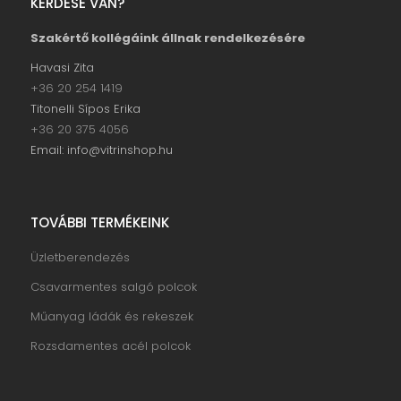
KÉRDÉSE VAN?
Szakértő kollégáink állnak rendelkezésére
Havasi Zita
+36 20 254 1419
Titonelli Sípos Erika
+36 20 375 4056
Email: info@vitrinshop.hu
TOVÁBBI TERMÉKEINK
Üzletberendezés
Csavarmentes salgó polcok
Műanyag ládák és rekeszek
Rozsdamentes acél polcok