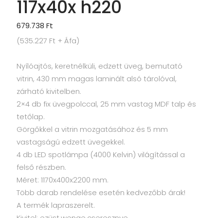
117x40x h220
679.738
Ft
(
535.227
Ft
+ Áfa)
Nyílóajtós, keretnélküli, edzett üveg, bemutató
vitrin, 430 mm magas laminált alsó tárolóval,
zárható kivitelben.
2×4 db fix üvegpolccal, 25 mm vastag MDF talp és
tetőlap.
Görgőkkel a vitrin mozgatásához és 5 mm
vastagságú edzett üvegekkel.
4 db LED spotlámpa (4000 Kelvin) világítással a
felső részben.
Méret: 1170x400x2200 mm.
Több darab rendelése esetén kedvezőbb árak!
A termék lapraszerelt.
Kivitel: ezüst,wenge,cseresznye