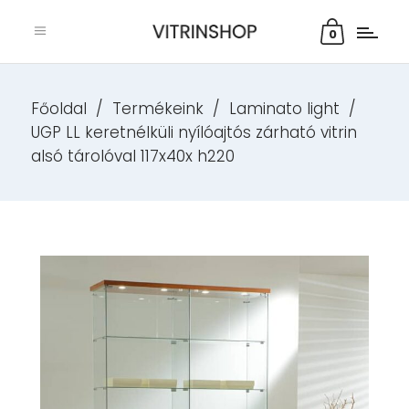
0
Főoldal
/
Termékeink
/
Laminato light
/
UGP LL keretnélküli nyílóajtós zárható vitrin
alsó tárolóval 117x40x h220