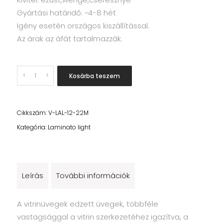
Gyártási határidő: ~4-8 hét
Igény esetén országos kiszállítással.
Az árak az áfát tartalmazzák.
Quantity
Kosárba teszem
Cikkszám:
V-LAL-12-22M
Kategória:
Laminato light
Leírás
További információk
A vitrinüvegek edzett üvegek, többféle
vastagsággal a vitrin szerkezetéhez igazítva, a