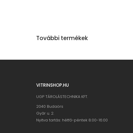
További termékek
VITRINSHOP.HU
UGP TÁROLÁSTECHNIKA KFT.
2040 Budaörs
Gyár u. 2.
Nyitva tartás: hétfő-péntek 8:00-16:00