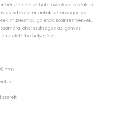
mészetesen zárható kivitelben készülnek.
uzív és értékes termékek biztonságos és
letek, múzeumok, galériák, közintézmények,
k számára, ahol szükséges az igényes
 áruk előtérbe helyezése.
900 mm
zintek
l szerelt