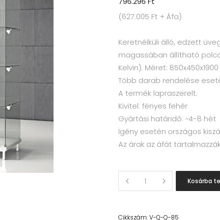
796.296
Ft
(
627.005
Ft
+ Áfa)
Keretnélküli álló, edzett üve
magassában állítható polcca
Kelvin). Méret: 850x450x190
Több darab rendelése eset
A termék lapraszerelt.
Kivitel: fényes fehér
Gyártási határidő: ~4-8 hét
Igény esetén országos kiszál
Az árak az áfát tartalmazzák
Quantity
Kosárba t
Cikkszám:
V-Q-Q-85