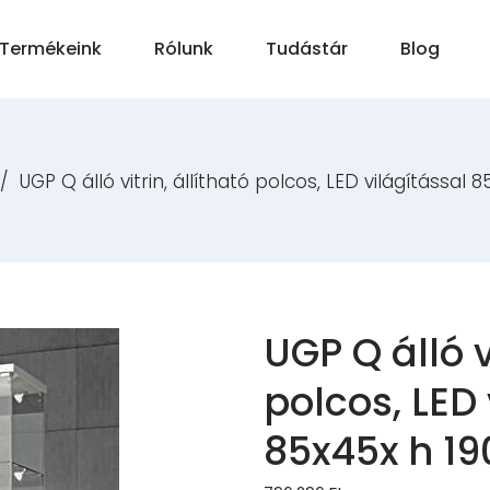
Termékeink
Rólunk
Tudástár
Blog
/
UGP Q álló vitrin, állítható polcos, LED világítással 
UGP Q álló v
polcos, LED 
85x45x h 19