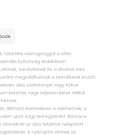
ációk
, többféle vastagsággal a vitrin
aximális biztonság érdekében.
vitrinek, sarokvitrinek és a divatos íves
yaránt megtalálhatóak a termékeink között.
ekben, alsó szekrénnyel vagy fiókos
ium kerettel, vagy teljesen keret nélküli
rhetőek.
és állítható kivitelekben is elérhetőek, a
odern spot vagy led egyaránt. Bizonyos
itrineknél az alsó felületre telepített
zgatásban. A nyílóajtós vitrinek az