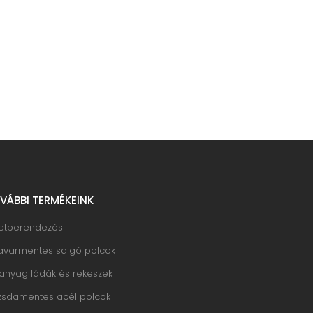
VÁBBI TERMÉKEINK
letberendezés
avarmentes salgó polcok
anyag ládák és rekeszek
zsdamentes acél polcok