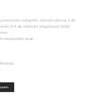
g, bemutató üvegvitrin, zárható ajtóval, 4 db
l és 2×5 db oldal LED világítással (4000
0 mm.
én kedvezőbb árak!
lítással.
.
eszem