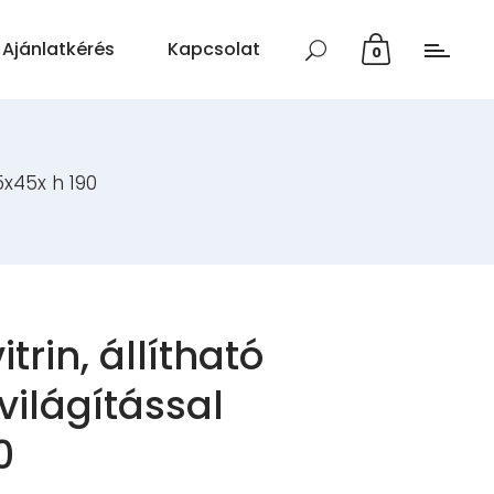
Ajánlatkérés
Kapcsolat
0
85x45x h 190
itrin, állítható
világítással
0