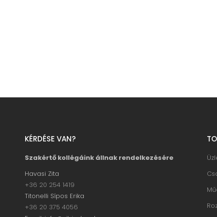
KÉRDÉSE VAN?
TO
Szakértő kollégáink állnak rendelkezésére
Üz
Havasi Zita
Cs
+36 20 254 1419
Mű
Titonelli Sípos Erika
Ro
+36 20 375 4056