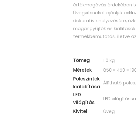
értékmegóvás érdekében ter
Üvegvitrineket ajánljuk exkl
dekoratív kihelyezésére, üz
magángyűjtők és kiállításo
termékbemutatás, illetve az
Tömeg
110 kg
Méretek
850 × 450 × 1
Polcszintek
Állítható polcs
kialakítása
LED
LED világítássa
világítás
Kivitel
Üveg