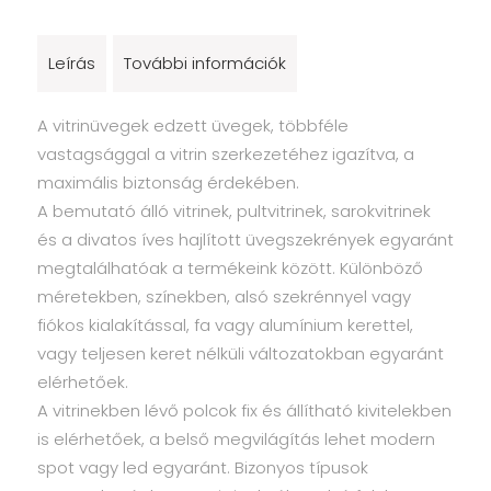
Leírás
További információk
A vitrinüvegek edzett üvegek, többféle
vastagsággal a vitrin szerkezetéhez igazítva, a
maximális biztonság érdekében.
A bemutató álló vitrinek, pultvitrinek, sarokvitrinek
és a divatos íves hajlított üvegszekrények egyaránt
megtalálhatóak a termékeink között. Különböző
méretekben, színekben, alsó szekrénnyel vagy
fiókos kialakítással, fa vagy alumínium kerettel,
vagy teljesen keret nélküli változatokban egyaránt
elérhetőek.
A vitrinekben lévő polcok fix és állítható kivitelekben
is elérhetőek, a belső megvilágítás lehet modern
spot vagy led egyaránt. Bizonyos típusok