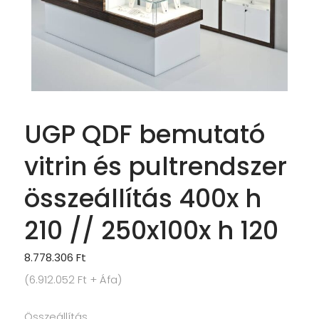
UGP QDF bemutató
vitrin és pultrendszer
összeállítás 400x h
210 // 250x100x h 120
8.778.306
Ft
(
6.912.052
Ft
+ Áfa)
Összeállítás