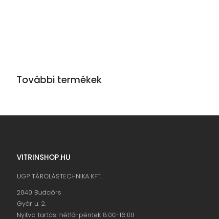
További termékek
VITRINSHOP.HU
UGP TÁROLÁSTECHNIKA KFT.
2040 Budaörs
Gyár u. 2.
Nyitva tartás: hétfő-péntek 8:00-16:00