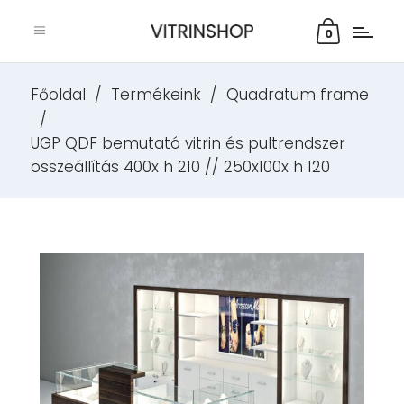
0
Főoldal
/
Termékeink
/
Quadratum frame
/
UGP QDF bemutató vitrin és pultrendszer
összeállítás 400x h 210 // 250x100x h 120