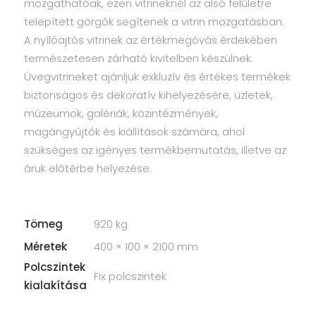
mozgathatóak, ezen vitrineknél az alsó felületre
telepített görgők segítenek a vitrin mozgatásban.
A nyílóajtós vitrinek az értékmegóvás érdekében
természetesen zárható kivitelben készülnek.
Üvegvitrineket ajánljuk exkluzív és értékes termékek
biztonságos és dekoratív kihelyezésére, üzletek,
múzeumok, galériák, közintézmények,
magángyűjtők és kiállítások számára, ahol
szükséges az igényes termékbemutatás, illetve az
áruk előtérbe helyezése.
Tömeg
920 kg
Méretek
400 × 100 × 2100 mm
Polcszintek
Fix polcszintek
kialakítása