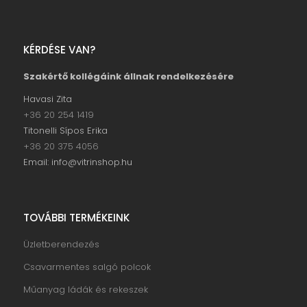
KÉRDÉSE VAN?
Szakértő kollégáink állnak rendelkezésére
Havasi Zita
+36 20 254 1419
Titonelli Sípos Erika
+36 20 375 4056
Email: info@vitrinshop.hu
TOVÁBBI TERMÉKEINK
Üzletberendezés
Csavarmentes salgó polcok
Műanyag ládák és rekeszek