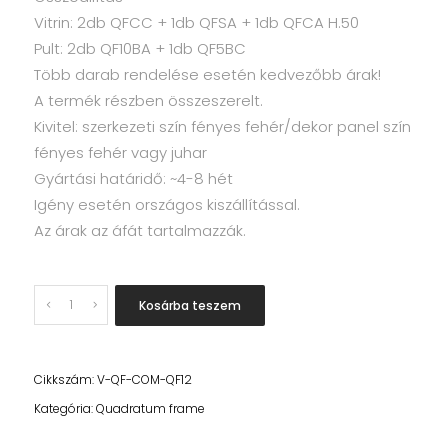
Vitrin: 2db QFCC + 1db QFSA + 1db QFCA H.50
Pult: 2db QF10BA + 1db QF5BC
Több darab rendelése esetén kedvezőbb árak!
A termék részben összeszerelt.
Kivitel: szerkezeti szín fényes fehér/dekor panel szín
fényes fehér vagy juhar
Gyártási határidő: ~4-8 hét
Igény esetén országos kiszállítással.
Az árak az áfát tartalmazzák.
Quantity
Kosárba teszem
Cikkszám:
V-QF-COM-QF12
Kategória:
Quadratum frame