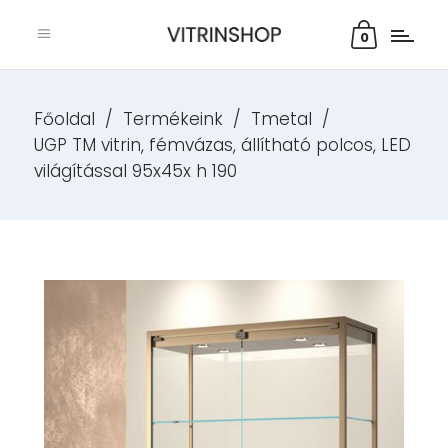
0
Főoldal
/
Termékeink
/
Tmetal
/
UGP TM vitrin, fémvázas, állítható polcos, LED
világítással 95x45x h 190