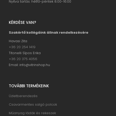
Nyitva tartás: hétfő-péntek 8:00-16:00
KÉRDÉSE VAN?
Szakértő kollégáink állnak rendelkezésére
Havasi Zita
+36 20 254 1419
Titonelli Sípos Erika
+36 20 375 4056
Email: info@vitrinshop.hu
TOVÁBBI TERMÉKEINK
Üzletberendezés
Csavarmentes salgó polcok
Műanyag ládák és rekeszek