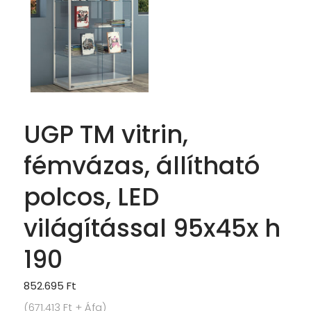
UGP TM vitrin,
fémvázas, állítható
polcos, LED
világítással 95x45x h
190
852.695
Ft
(
671.413
Ft
+ Áfa)