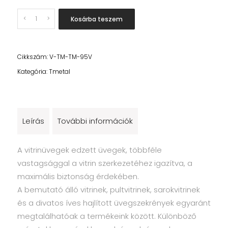
Quantity
Kosárba teszem
Cikkszám:
V-TM-TM-95V
Kategória:
Tmetal
Leírás
További információk
A vitrinüvegek edzett üvegek, többféle
vastagsággal a vitrin szerkezetéhez igazítva, a
maximális biztonság érdekében.
A bemutató álló vitrinek, pultvitrinek, sarokvitrinek
és a divatos íves hajlított üvegszekrények egyaránt
megtalálhatóak a termékeink között. Különböző