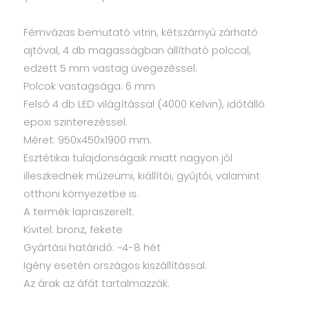
Fémvázas bemutató vitrin, kétszárnyú zárható
ajtóval, 4 db magasságban állítható polccal,
edzett 5 mm vastag üvegezéssel.
Polcok vastagsága: 6 mm
Felső 4 db LED világítással (4000 Kelvin), időtálló
epoxi szinterezéssel.
Méret: 950x450x1900 mm.
Esztétikai tulajdonságaik miatt nagyon jól
illeszkednek múzeumi, kiállítói, gyűjtői, valamint
otthoni környezetbe is.
A termék lapraszerelt.
Kivitel: bronz, fekete
Gyártási határidő: ~4-8 hét
Igény esetén országos kiszállítással.
Az árak az áfát tartalmazzák.