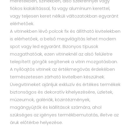
méretekben, színekben, alsó szekrénnyel vagy
fiókos kialakítással, fa vagy alumínium kerettel,
vagy teljesen keret nélküli változatokban egyaránt
elérhetőek.
A vitrinekben lévő polcok fix és állítható kivitelekben
is elérhetőek, a belső megvilágítás lehet modern
spot vagy led egyaránt. Bizonyos típusok
mozgathatóak, ezen vitrineknél az alsó felületre
telepített görgők segítenek a vitrin mozgatásban.
A nyílóajtós vitrinek az értékmegóvás érdekében
természetesen zárható kivitelben készülnek.
Üvegvitrineket ajánljuk exkluzív és értékes termékek
biztonságos és dekoratív kihelyezésére, üzletek,
múzeumok, galériák, közintézmények,
magángyűjtők és kiállítások számára, ahol
szükséges az igényes termékbemutatás, illetve az
áruk előtérbe helyezése.