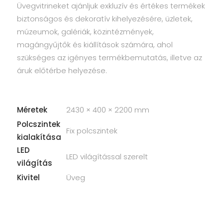
Üvegvitrineket ajánljuk exkluzív és értékes termékek
biztonságos és dekoratív kihelyezésére, üzletek,
múzeumok, galériák, közintézmények,
magángyűjtők és kiállítások számára, ahol
szükséges az igényes termékbemutatás, illetve az
áruk előtérbe helyezése.
Méretek
2430 × 400 × 2200 mm
Polcszintek
Fix polcszintek
kialakítása
LED
LED világítással szerelt
világítás
Kivitel
Üveg