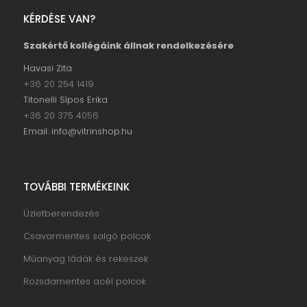
KÉRDÉSE VAN?
Szakértő kollégáink állnak rendelkezésére
Havasi Zita
+36 20 254 1419
Titonelli Sípos Erika
+36 20 375 4056
Email: info@vitrinshop.hu
TOVÁBBI TERMÉKEINK
Üzletberendezés
Csavarmentes salgó polcok
Műanyag ládák és rekeszek
Rozsdamentes acél polcok