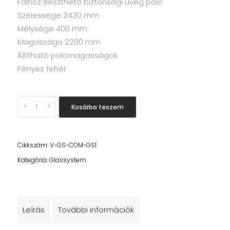
Falhoz illeszthető biztonsági üveg polc
Szélessége 2430 mm
Mélysége 400 mm
Magassága 2200 mm
Állítható polcmagasságok
Fényes fehér
Quantity
Kosárba teszem
Cikkszám:
V-GS-COM-GS1
Kategória:
Glassystem
Leírás
További információk