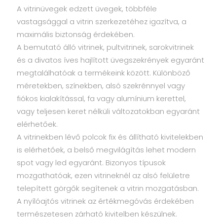
A vitrinüvegek edzett üvegek, többféle
vastagsággal a vitrin szerkezetéhez igazítva, a
maximális biztonság érdekében.
A bemutató álló vitrinek, pultvitrinek, sarokvitrinek
és a divatos íves hajlított üvegszekrények egyaránt
megtalálhatóak a termékeink között. Különböző
méretekben, színekben, alsó szekrénnyel vagy
fiókos kialakítással, fa vagy alumínium kerettel,
vagy teljesen keret nélküli változatokban egyaránt
elérhetőek.
A vitrinekben lévő polcok fix és állítható kivitelekben
is elérhetőek, a belső megvilágítás lehet modern
spot vagy led egyaránt. Bizonyos típusok
mozgathatóak, ezen vitrineknél az alsó felületre
telepített görgők segítenek a vitrin mozgatásban.
A nyílóajtós vitrinek az értékmegóvás érdekében
természetesen zárható kivitelben készülnek.