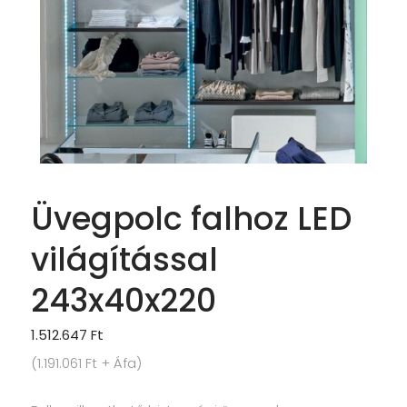
Üvegpolc falhoz LED
világítással
243x40x220
1.512.647
Ft
(
1.191.061
Ft
+ Áfa)