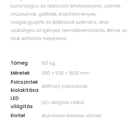
biztonságos és dekoratív kihelyezésére, üzletek,
múzeumok, galériák, közintézmények,
magángyűjtők és kiállítások számára, ahol
szükséges az igényes termékbemutatás, illetve az
áruk előtérbe helyezése.
Tömeg
100 kg
Méretek
390 × 930 × 1830 mm
Polcszintek
Állítható polcszintek
kialakítása
LED
LED világítás nélkül
világítás
Kivitel
Alumínium keretes vitrinek