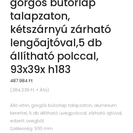
görgős bútorlap
talapzaton,
kétszárnyú zárható
lengőajtóval,5 db
állítható polccal,
93x39x h183
487.984
Ft
(
384.239
Ft
+ Áfa)
Álló vitrin, görgős bútorlap talapzaton, aluminium
kerettel, 5 db állítható üvegpolccal, zárható ajtóval,
edzett üvegből.
Szélesség: 930 mm