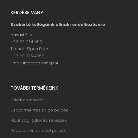
KÉRDÉSE VAN?
Szakértő kollégáink állnak rendelkezésére
Havasi Zita
+36 20 254 1419
Titonelli Sípos Erika
+36 20 375 4056
Email: info@vitrinshop.hu
TOVÁBBI TERMÉKEINK
Üzletberendezés
Csavarmentes salgó polcok
Műanyag ládák és rekeszek
Rozsdamentes acél polcok