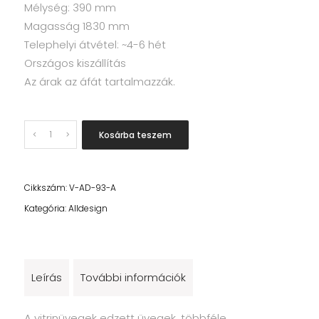
Mélység: 390 mm
Magasság 1830 mm
Telephelyi átvétel: ~4-6 hét
Országos kiszállítás
Az árak az áfát tartalmazzák.
Quantity
Kosárba teszem
Cikkszám:
V-AD-93-A
Kategória:
Alldesign
Leírás
További információk
A vitrinüvegek edzett üvegek, többféle