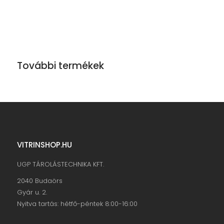
További termékek
VITRINSHOP.HU
UGP TÁROLÁSTECHNIKA KFT.
2040 Budaörs
Gyár u. 2.
Nyitva tartás: hétfő-péntek 8:00-16:00