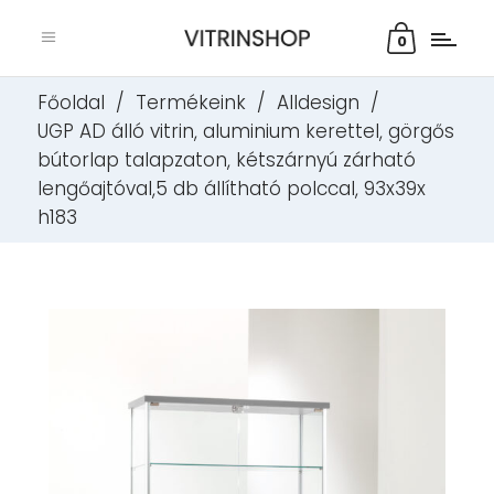
0
Főoldal
/
Termékeink
/
Alldesign
/
UGP AD álló vitrin, aluminium kerettel, görgős
bútorlap talapzaton, kétszárnyú zárható
lengőajtóval,5 db állítható polccal, 93x39x
h183