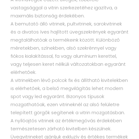
vastagsággal a vitrin szerkezetéhez igazítva, a
maximális biztonság érdekében.
A bemutató álló vitrinek, pultvitrinek, sarokvitrinek
és a divatos íves hajlított üvegszekrények egyaránt
megtalálhatóak a termékeink között. Különböző
méretekben, színekben, alsó szekrénnyel vagy
fiókos kialakítással, fa vagy alumínium kerettel,
vagy teljesen keret nélküli változatokban egyaránt
elérhetőek.
A vitrinekben lévő polcok fix és állítható kivitelekben
is elérhetőek, a belső megvilágítás lehet modern
spot vagy led egyaránt. Bizonyos típusok
mozgathatóak, ezen vitrineknél az alsó felületre
telepített görgők segítenek a vitrin mozgatásban.
A nyílóajtós vitrinek az értékmegóvás érdekében
természetesen zárható kivitelben készülnek.
Üvegvitrineket ajánljuk exkluzív és értékes termékek