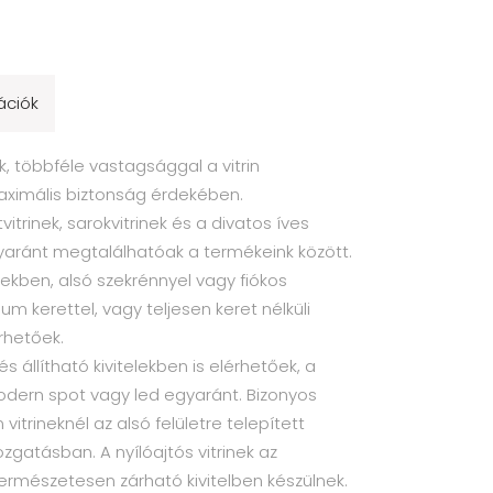
ációk
, többféle vastagsággal a vitrin
aximális biztonság érdekében.
vitrinek, sarokvitrinek és a divatos íves
yaránt megtalálhatóak a termékeink között.
ekben, alsó szekrénnyel vagy fiókos
ium kerettel, vagy teljesen keret nélküli
rhetőek.
és állítható kivitelekben is elérhetőek, a
odern spot vagy led egyaránt. Bizonyos
itrineknél az alsó felületre telepített
zgatásban. A nyílóajtós vitrinek az
mészetesen zárható kivitelben készülnek.