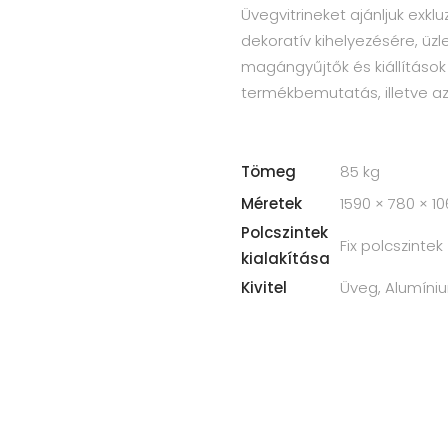
Üvegvitrineket ajánljuk exkl
dekoratív kihelyezésére, üz
magángyűjtők és kiállításo
termékbemutatás, illetve az
Tömeg
85 kg
Méretek
1590 × 780 × 
Polcszintek
Fix polcszintek
kialakítása
Kivitel
Üveg
,
Alumíniu