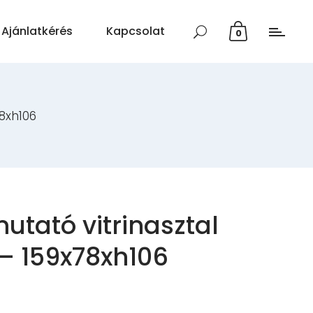
Ajánlatkérés
Kapcsolat
0
8xh106
tató vitrinasztal
– 159x78xh106