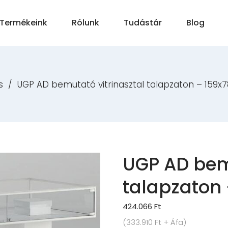
Termékeink
Rólunk
Tudástár
Blog
s
/
UGP AD bemutató vitrinasztal talapzaton – 159x7
UGP AD bemu
talapzaton 
424.066
Ft
(
333.910
Ft
+ Áfa)