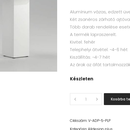
Alumínium vázas, edzett üve
Két zsanéros zárható ajtóval
Több darab rendelése eset
A termék lapraszerelt.
Kivitel: fehér
Telephelyi átvétel: ~4-6 hét
Kiszállítás: ~4-7 hét
Az árak az áfát tartalmazzák
Készleten
Quantity
Kosárba t
Cikkszám:
V-ADP-5-PLP
Kategória:
Alldesign plus