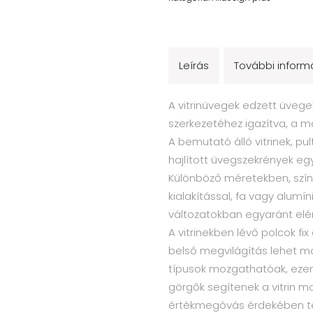
Leírás
További inform
A vitrinüvegek edzett üvegek
szerkezetéhez igazítva, a m
A bemutató álló vitrinek, pult
hajlított üvegszekrények eg
Különböző méretekben, szín
kialakítással, fa vagy alumín
változatokban egyaránt elé
A vitrinekben lévő polcok fix 
belső megvilágítás lehet m
típusok mozgathatóak, ezen v
görgők segítenek a vitrin mo
értékmegóvás érdekében ter