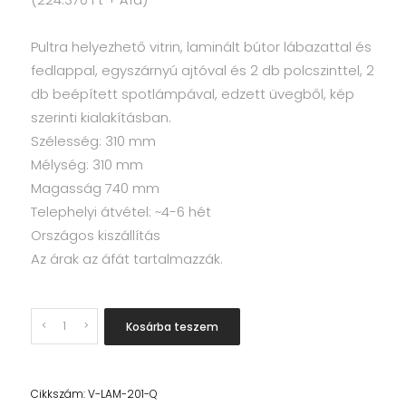
Pultra helyezhető vitrin, laminált bútor lábazattal és
fedlappal, egyszárnyú ajtóval és 2 db polcszinttel, 2
db beépített spotlámpával, edzett üvegből, kép
szerinti kialakításban.
Szélesség: 310 mm
Mélység: 310 mm
Magasság 740 mm
Telephelyi átvétel: ~4-6 hét
Országos kiszállítás
Az árak az áfát tartalmazzák.
Quantity
Kosárba teszem
Cikkszám:
V-LAM-201-Q