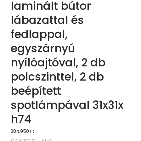
laminált bútor
lábazattal és
fedlappal,
egyszárnyú
nyílóajtóval, 2 db
polcszinttel, 2 db
beépített
spotlámpával 31x31x
h74
284.950
Ft
(
224.370
Ft
+ Áfa)