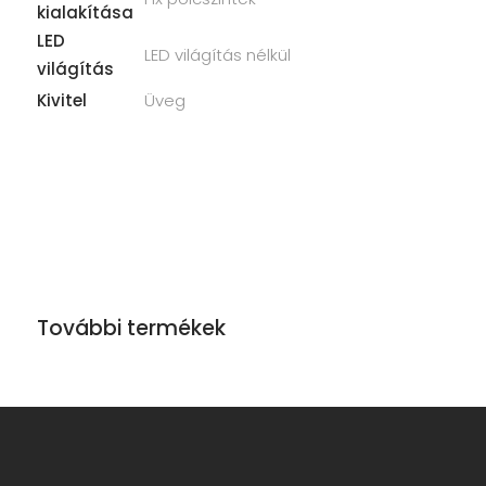
kialakítása
LED
LED világítás nélkül
világítás
Kivitel
Üveg
További termékek