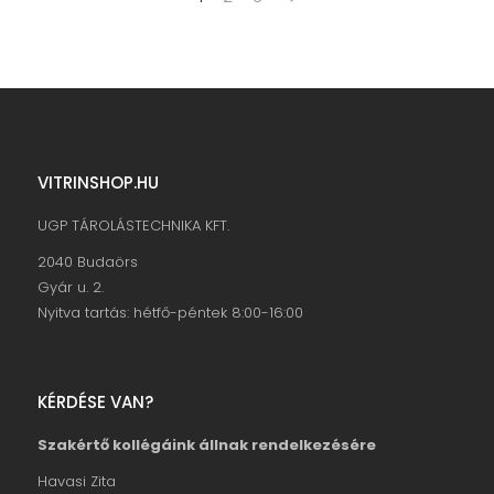
VITRINSHOP.HU
UGP TÁROLÁSTECHNIKA KFT.
2040 Budaörs
Gyár u. 2.
Nyitva tartás: hétfő-péntek 8:00-16:00
KÉRDÉSE VAN?
Szakértő kollégáink állnak rendelkezésére
Havasi Zita