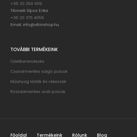
+36 20 254 1419
Titonelli Sípos Erika
+36 20 375 4056
Email: info@vitrinshop.hu
TOVÁBBI TERMÉKEINK
Üzletberendezés
Csavarmentes salgó polcok
Műanyag ládák és rekeszek
Rozsdamentes acél polcok
Főoldal
Termékeink
Rólunk
Blog