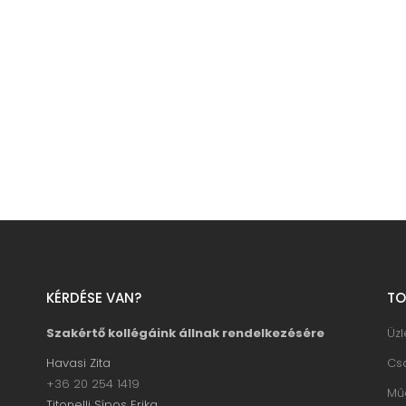
KÉRDÉSE VAN?
TO
Szakértő kollégáink állnak rendelkezésére
Üz
Havasi Zita
Cs
+36 20 254 1419
Mű
Titonelli Sípos Erika