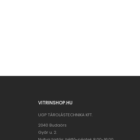
alkalmaznak bemutató pultrendszereket.
Másrészről pedig a tökéletes
területkihasználás és az üzletberendezés
kulcsfontosságú elemei között a bemutató
pult rendkívül fontos szerepet játszik ezért
Tovább
VITRINSHOP.HU
UGP TÁROLÁSTECHNIKA KFT.
2040 Budaörs
Gyár u. 2.
Nyitva tartás: hétfő-péntek 8:00-16:00