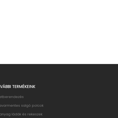
Tovább
VÁBBI TERMÉKEINK
letberendezés
avarmentes salgó polcok
anyag ládák és rekeszek