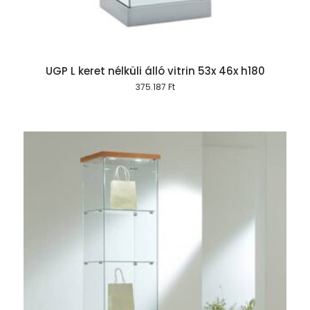
UGP L keret nélküli álló vitrin 53x 46x h180
375.187
Ft