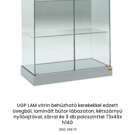
UGP LAM vitrin behúzható kerekekkel edzett
üvegből, laminált bútor lábazaton, kétszárnyú
nyílóajtóval, zárral és 3 db polcszinttel 73x46x
h140
360.148
Ft