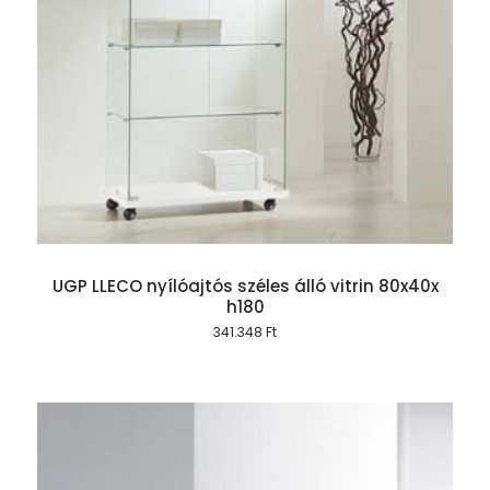
UGP LLECO nyílóajtós széles álló vitrin 80x40x
h180
341.348
Ft