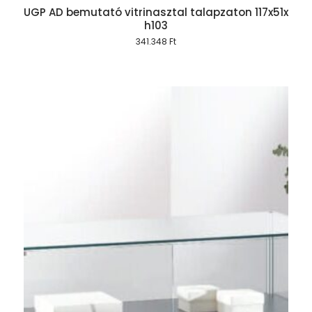
UGP AD bemutató vitrinasztal talapzaton 117x51x
h103
341.348
Ft