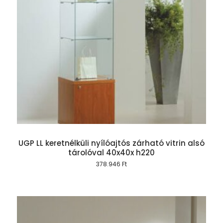
UGP LL keretnélküli nyílóajtós zárható vitrin alsó
tárolóval 40x40x h220
378.946
Ft