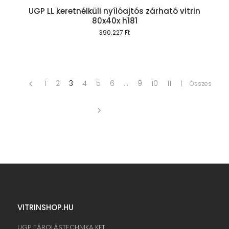
UGP LL keretnélküli nyílóajtós zárható vitrin
80x40x h181
390.227
Ft
1
2
3
4
5
6
…
9
10
11
Összes
VITRINSHOP.HU
UGP TÁROLÁSTECHNIKA KFT.