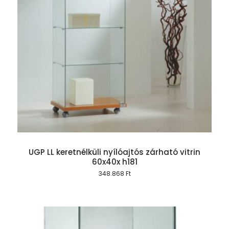
UGP LL keretnélküli nyílóajtós zárható vitrin
60x40x h181
348.868
Ft