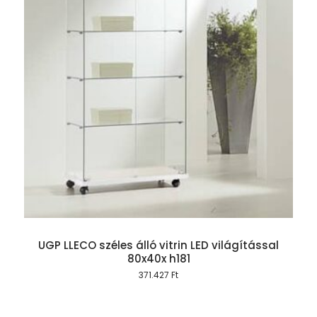
UGP LLECO széles álló vitrin LED világítással
80x40x h181
371.427
Ft