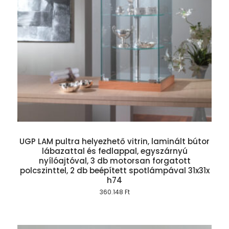
UGP LAM pultra helyezhető vitrin, laminált bútor
lábazattal és fedlappal, egyszárnyú
nyílóajtóval, 3 db motorsan forgatott
polcszinttel, 2 db beépített spotlámpával 31x31x
h74
360.148
Ft