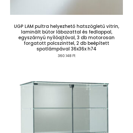
UGP LAM pultra helyezhető hatszögletű vitrin,
laminált bútor lábazattal és fedlappal,
egyszárnyú nyílóajtóval, 3 db motorosan
forgatott polcszinttel, 2 db beépített
spotlámpával 36x36x h74
360.148
Ft