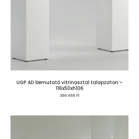
UGP AD bemutató vitrinasztal talapzaton –
116x50xh106
386.466
Ft