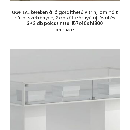
UGP LAL kereken álló gördíthető vitrin, laminált
bútor szekrényen, 2 db kétszárnyú ajtóval és
3+3 db polcszinttel 157x40x h1800
378.946
Ft