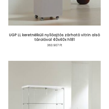
UGP LL keretnélküli nyílóajtós zárható vitrin alsó
tárolóval 40x40x h181
363.907
Ft