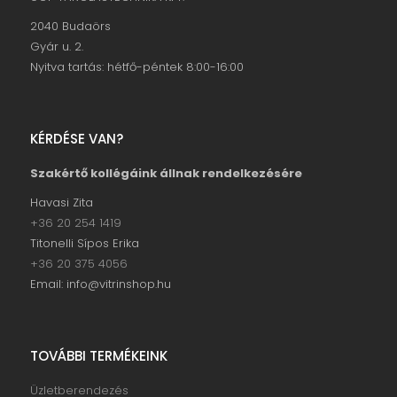
2040 Budaörs
Gyár u. 2.
Nyitva tartás: hétfő-péntek 8:00-16:00
KÉRDÉSE VAN?
Szakértő kollégáink állnak rendelkezésére
Havasi Zita
+36 20 254 1419
Titonelli Sípos Erika
+36 20 375 4056
Email: info@vitrinshop.hu
TOVÁBBI TERMÉKEINK
Üzletberendezés