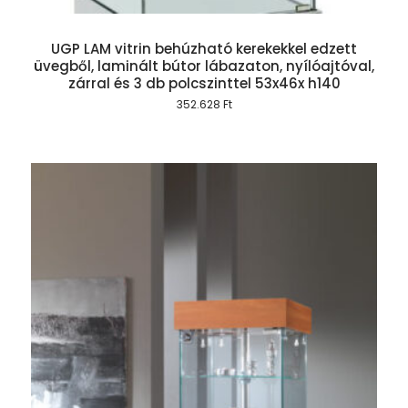
UGP LAM vitrin behúzható kerekekkel edzett
üvegből, laminált bútor lábazaton, nyílóajtóval,
zárral és 3 db polcszinttel 53x46x h140
352.628
Ft