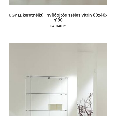
UGP LL keretnélküli nyílóajtós széles vitrin 80x40x
h180
341.348
Ft