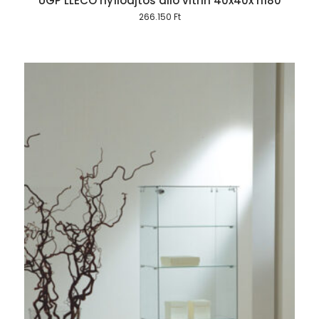
UGP LLECO nyílóajtós álló vitrin 40x40x h180
266.150
Ft