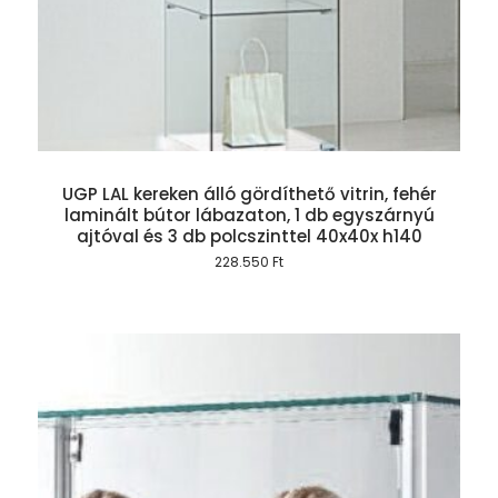
UGP LAL kereken álló gördíthető vitrin, fehér
laminált bútor lábazaton, 1 db egyszárnyú
ajtóval és 3 db polcszinttel 40x40x h140
228.550
Ft