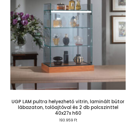
UGP LAM pultra helyezhető vitrin, laminált bútor
lábazaton, tolóajtóval és 2 db polcszinttel
40x27x h60
193.959
Ft