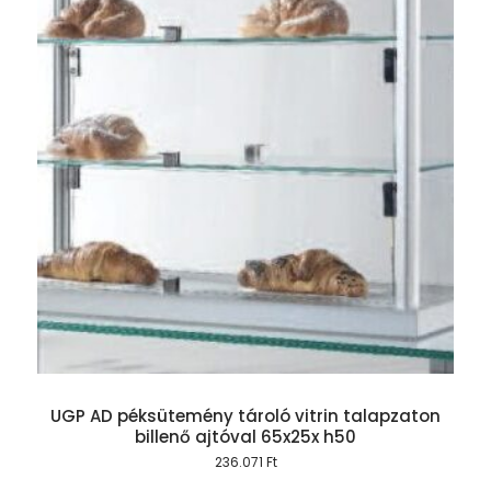
UGP AD péksütemény tároló vitrin talapzaton
billenő ajtóval 65x25x h50
236.071
Ft