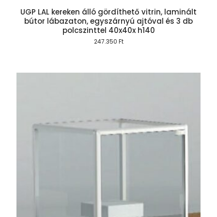
UGP LAL kereken álló gördíthető vitrin, laminált
bútor lábazaton, egyszárnyú ajtóval és 3 db
polcszinttel 40x40x h140
247.350
Ft