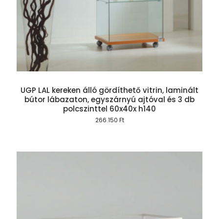
UGP LAL kereken álló gördíthető vitrin, laminált
bútor lábazaton, egyszárnyú ajtóval és 3 db
polcszinttel 60x40x h140
266.150
Ft