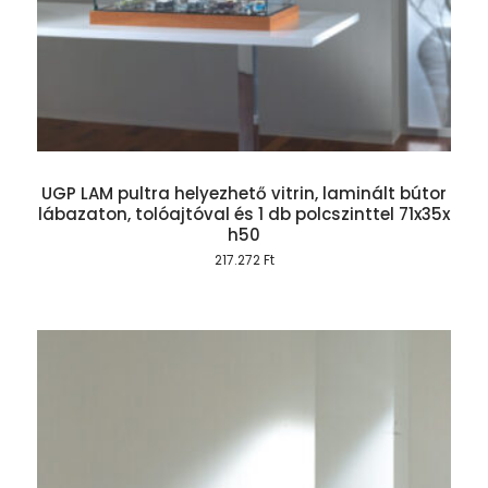
UGP LAM pultra helyezhető vitrin, laminált bútor
lábazaton, tolóajtóval és 1 db polcszinttel 71x35x
h50
217.272
Ft