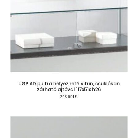
UGP AD pultra helyezhető vitrin, csuklósan
zárható ajtóval 117x51x h26
243.591
Ft