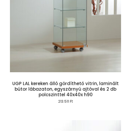
UGP LAL kereken álló gördíthető vitrin, laminált
bútor lábazaton, egyszárnyú ajtóval és 2 db
polcszinttel 40x40x h90
213.511
Ft