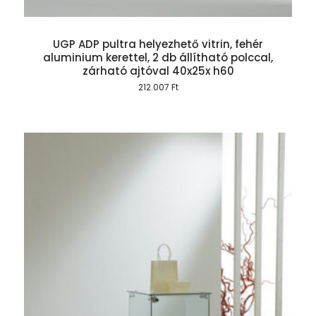
UGP ADP pultra helyezhető vitrin, fehér
aluminium kerettel, 2 db állítható polccal,
zárható ajtóval 40x25x h60
212.007
Ft