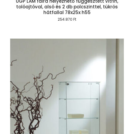
UGP LAM falra helyezhető függesztett vitrin,
tolóajtóval, alsó és 2 db polcszinttel, tükrös
hátfallal 78x25x h55
254.870
Ft