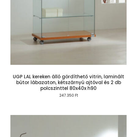
UGP LAL kereken álló gördíthető vitrin, laminált
bútor lábazaton, kétszárnyú ajtóval és 2 db
polcszinttel 80x40x h90
247.350
Ft