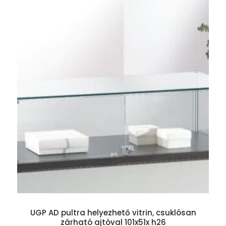
UGP AD pultra helyezhető vitrin, csuklósan
zárható ajtóval 101x51x h26