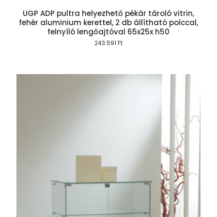
UGP ADP pultra helyezhető pékár tároló vitrin,
fehér aluminium kerettel, 2 db állítható polccal,
felnyíló lengőajtóval 65x25x h50
243.591
Ft