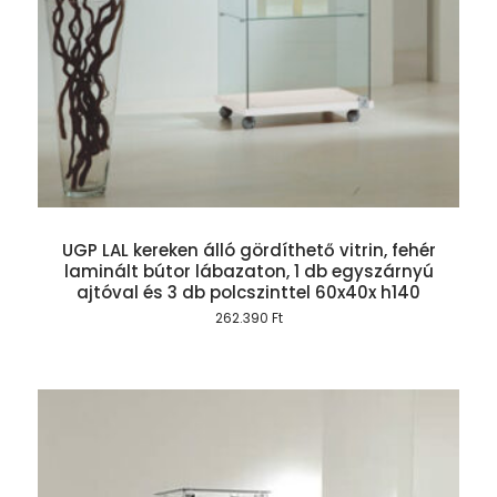
UGP LAL kereken álló gördíthető vitrin, fehér
laminált bútor lábazaton, 1 db egyszárnyú
ajtóval és 3 db polcszinttel 60x40x h140
262.390
Ft