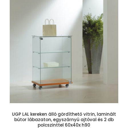
UGP LAL kereken álló gördíthető vitrin, laminált
bútor lábazaton, egyszárnyú ajtóval és 2 db
polcszinttel 60x40x h90