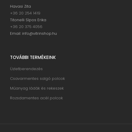
Havasi Zita
+36 20 254 1419
Titonelli Sípos Erika
+36 20 375 4056
Email: info@vitrinshop.hu
TOVÁBBI TERMÉKEINK
Üzletberendezés
Csavarmentes salgó polcok
Műanyag ládák és rekeszek
Rozsdamentes acél polcok