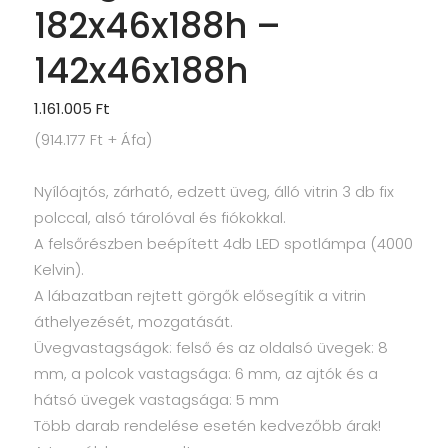
182x46x188h –
142x46x188h
1.161.005
Ft
(
914.177
Ft
+ Áfa)
Nyílóajtós, zárható, edzett üveg, álló vitrin 3 db fix
polccal, alsó tárolóval és fiókokkal.
A felsőrészben beépített 4db LED spotlámpa (4000
Kelvin).
A lábazatban rejtett görgők elősegítik a vitrin
áthelyezését, mozgatását.
Üvegvastagságok: felső és az oldalsó üvegek: 8
mm, a polcok vastagsága: 6 mm, az ajtók és a
hátsó üvegek vastagsága: 5 mm
Több darab rendelése esetén kedvezőbb árak!