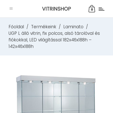
0
Főoldal
/
Termékeink
/
Laminato
/
UGP L álló vitrin, fix polcos, alsó tárolóval és
fiókokkal, LED világítással 182x46x188h –
142x46x188h