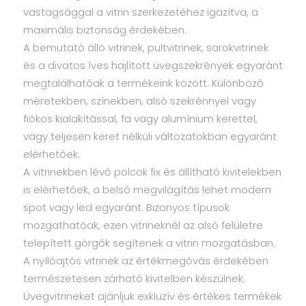
vastagsággal a vitrin szerkezetéhez igazítva, a
maximális biztonság érdekében.
A bemutató álló vitrinek, pultvitrinek, sarokvitrinek
és a divatos íves hajlított üvegszekrények egyaránt
megtalálhatóak a termékeink között. Különböző
méretekben, színekben, alsó szekrénnyel vagy
fiókos kialakítással, fa vagy alumínium kerettel,
vagy teljesen keret nélküli változatokban egyaránt
elérhetőek.
A vitrinekben lévő polcok fix és állítható kivitelekben
is elérhetőek, a belső megvilágítás lehet modern
spot vagy led egyaránt. Bizonyos típusok
mozgathatóak, ezen vitrineknél az alsó felületre
telepített görgők segítenek a vitrin mozgatásban.
A nyílóajtós vitrinek az értékmegóvás érdekében
természetesen zárható kivitelben készülnek.
Üvegvitrineket ajánljuk exkluzív és értékes termékek