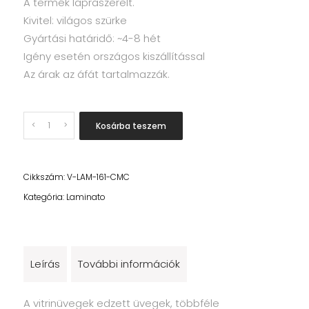
A termék lapraszerelt.
Kivitel: világos szürke
Gyártási határidő: ~4-8 hét
Igény esetén országos kiszállítással
Az árak az áfát tartalmazzák.
Quantity
Kosárba teszem
Cikkszám:
V-LAM-161-CMC
Kategória:
Laminato
Leírás
További információk
A vitrinüvegek edzett üvegek, többféle