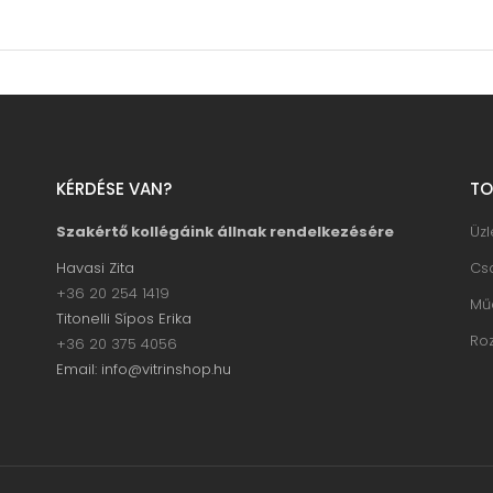
KÉRDÉSE VAN?
TO
Szakértő kollégáink állnak rendelkezésére
Üz
Havasi Zita
Cs
+36 20 254 1419
Mű
Titonelli Sípos Erika
Ro
+36 20 375 4056
Email: info@vitrinshop.hu