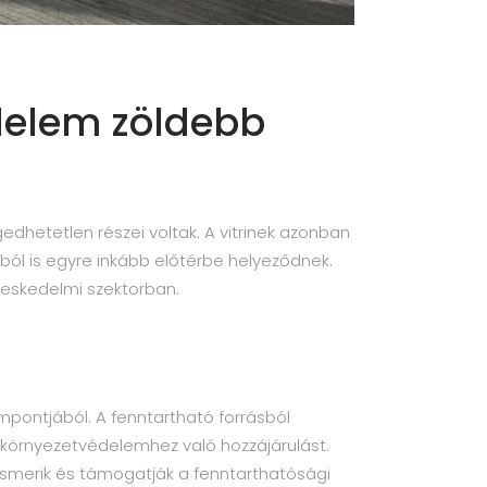
edelem zöldebb
dhetetlen részei voltak. A vitrinek azonban
l is egyre inkább előtérbe helyeződnek.
reskedelmi szektorban.
mpontjából. A fenntartható forrásból
 környezetvédelemhez való hozzájárulást.
 ismerik és támogatják a fenntarthatósági