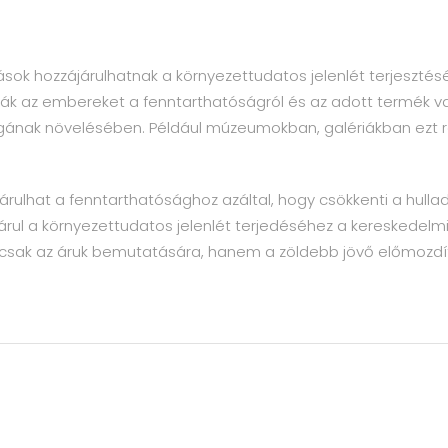
ozások hozzájárulhatnak a környezettudatos jelenlét terjeszté
ák az embereket a fenntarthatóságról és az adott termék vag
gának növelésében. Például múzeumokban, galériákban ezt 
rulhat a fenntarthatósághoz azáltal, hogy csökkenti a hullad
rul a környezettudatos jelenlét terjedéséhez a kereskedelmi 
emcsak az áruk bemutatására, hanem a zöldebb jövő előmozdít