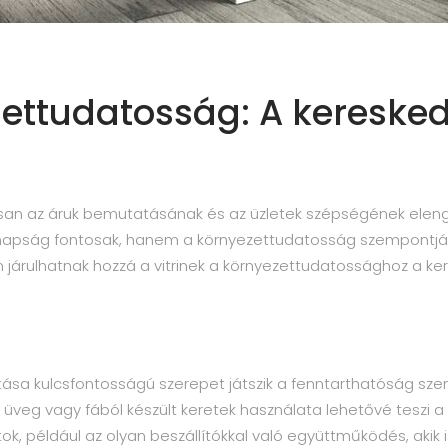
ezettudatosság: A keresk
san az áruk bemutatásának és az üzletek szépségének elenge
apság fontosak, hanem a környezettudatosság szempontjábó
 járulhatnak hozzá a vitrinek a környezettudatossághoz a ke
ztása kulcsfontosságú szerepet játszik a fenntarthatóság sze
 üveg vagy fából készült keretek használata lehetővé teszi a
tok, például az olyan beszállítókkal való együttműködés, akik