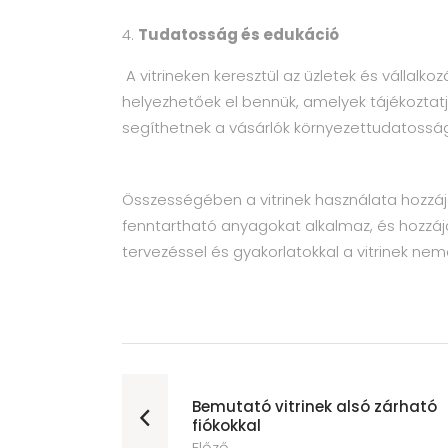
Tudatosság és edukáció
A vitrineken keresztül az üzletek és vállalk
helyezhetőek el bennük, amelyek tájékoztatj
segíthetnek a vásárlók környezettudatossá
Összességében a vitrinek használata hozzájá
fenntartható anyagokat alkalmaz, és hozzájá
tervezéssel és gyakorlatokkal a vitrinek n
Bemutató vitrinek alsó zárható
fiókokkal
Előző