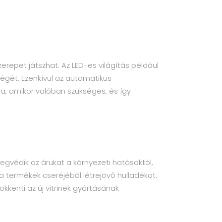
zerepet játszhat. Az LED-es világítás például
égét. Ezenkívül az automatikus
va, amikor valóban szükséges, és így
védik az árukat a környezeti hatásoktól,
 a termékek cseréjéből létrejövő hulladékot.
kkenti az új vitrinek gyártásának