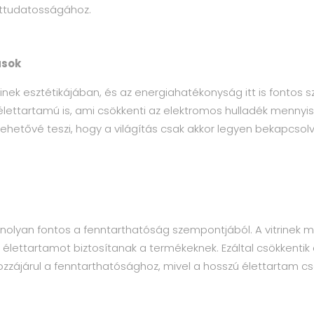
zettudatosságához.
ások
rinek esztétikájában, és az energiahatékonyság itt is fontos s
ttartamú is, ami csökkenti az elektromos hulladék mennyis
lehetővé teszi, hogy a világítás csak akkor legyen bekapcsol
yan fontos a fenntarthatóság szempontjából. A vitrinek meg
 élettartamot biztosítanak a termékeknek. Ezáltal csökkentik
zzájárul a fenntarthatósághoz, mivel a hosszú élettartam csö