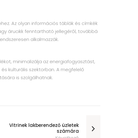
séhez. Az olyan információs táblák és címkék
y árucikk fenntartható jellegéről, továbbá
rendszeresen alkalmazzák.
ékot, minimalizálja az energiafogyasztást,
és kulturális szektorban. A megfelelő
ására is szolgálhatnak.
Vitrinek lakberendező üzletek
számára
Következő