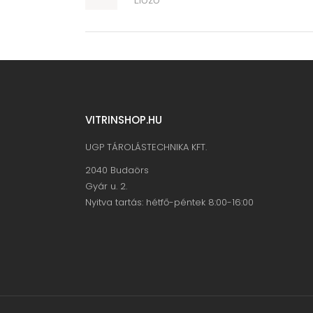
VITRINSHOP.HU
UGP TÁROLÁSTECHNIKA KFT.
2040 Budaörs
Gyár u. 2.
Nyitva tartás: hétfő-péntek 8:00-16:00