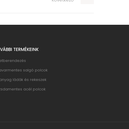
VÁBBI TERMÉKEINK
letberendezés
avarmentes salgó polcok
anyag ládák és rekeszek
zsdamentes acél polcok