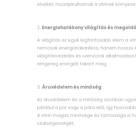
elveket, hozzájárulhatnak a vitrinek környe
Energiahatékony világítás és megold
A világítás az egyik legfontosabb elem a vit
nemcsak energiatakarékos, hanem hosszú éle
világításvezérlés és szenzorok alkalmazása 
rengeteg energiát takarít meg.
Áruvédelem és minőség
Az áruvédelem és a minőség azonban ugyanol
például a por vagy a pára elől, így hosszabb
A vitrin magas minősége és tartóssága is ho
szükségességét.