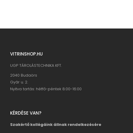
VITRINSHOP.HU
UGP TÁROLÁSTECHNIKA KFT.
2040 Budaörs
Gyár u. 2.
Nyitva tartás: hétfő-péntek 8:00-16:00
KÉRDÉSE VAN?
Szakértő kollégáink állnak rendelkezésére