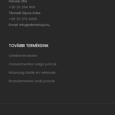
Havasi Zita
+36 20 254 1419
Titonelli Sípos Erika
+36 20 375 4056
Email: info@vitrinshop.hu
TOVÁBBI TERMÉKEINK
Üzletberendezés
Csavarmentes salgó polcok
Műanyag ládák és rekeszek
Rozsdamentes acél polcok