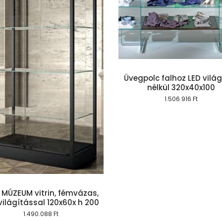
Kosárba teszem
Üvegpolc falhoz LED vilá
nélkül 320x40x100
Kosárba te
1.506.916
Ft
MÚZEUM vitrin, fémvázas,
világítással 120x60x h 200
1.490.088
Ft