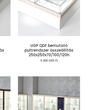
szem
UGP QDF bemutató
tás
pultrendszer összeállítás
250x250x70/100/120h
5.881.395
Ft