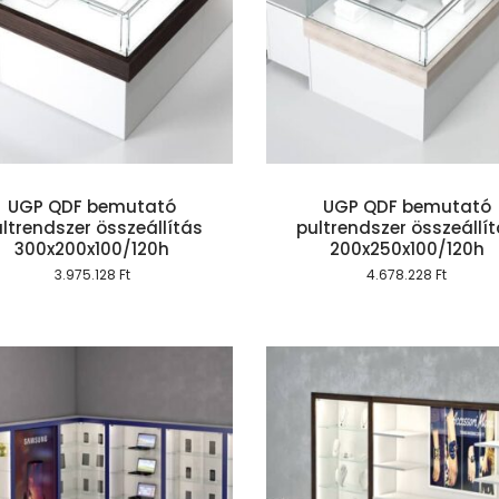
Kosárba teszem
Kosárba te
UGP QDF bemutató
UGP QDF bemutató
ltrendszer összeállítás
pultrendszer összeállí
300x200x100/120h
200x250x100/120h
3.975.128
Ft
4.678.228
Ft