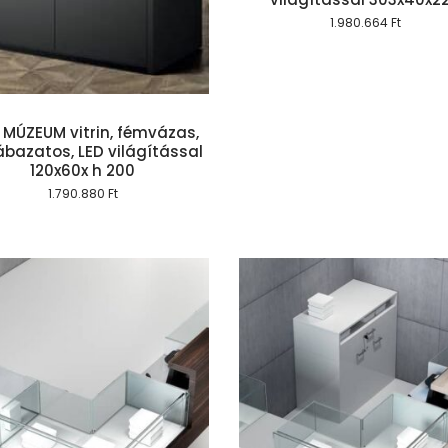
1.980.664
Ft
MÚZEUM vitrin, fémvázas,
lábazatos, LED világítással
120x60x h 200
1.790.880
Ft