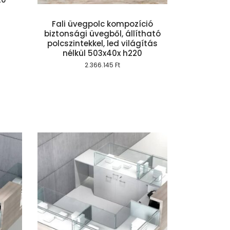
Fali üvegpolc kompozíció
biztonsági üvegből, állítható
polcszintekkel, led világítás
nélkül 503x40x h220
2.366.145
Ft