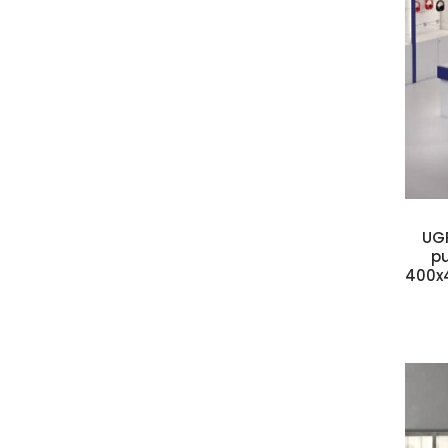
Kosárba teszem
UGP
pu
400x4