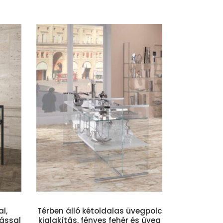
szem
l,
Térben álló kétoldalas üvegpolc
tással
kialakítás, fényes fehér és üveg