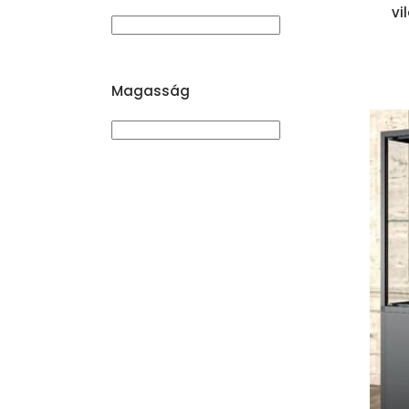
vi
Magasság
Kosárba teszem