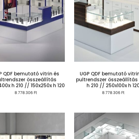
Kosárba teszem
Kosárba te
 QDF bemutató vitrin és
UGP QDF bemutató vitri
ltrendszer összeállítás
pultrendszer összeállítás
00x h 210 // 150x250x h 120
h 210 // 250x100x h 12
8.778.306
Ft
8.778.306
Ft