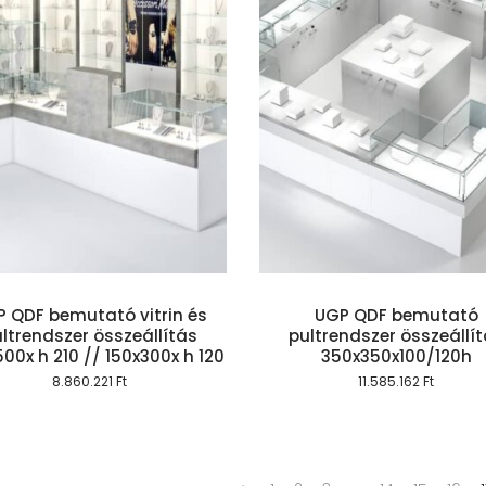
Kosárba teszem
 QDF bemutató vitrin és
UGP QDF bemutató
ltrendszer összeállítás
pultrendszer összeállí
00x h 210 // 150x300x h 120
350x350x100/120h
8.860.221
Ft
11.585.162
Ft