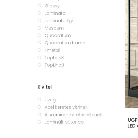
Glossy
Laminato
Laminato light
Museum
Quadratum
Quadratum frame
Tmetal
TopLine3
TopLine9
Kosárba teszem
Kivitel
Üveg
Acél keretes vitrinek
Alumínium keretes vitrinek
UGP 
Laminált bútorlap
LED 