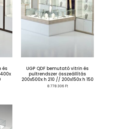
szem
n és
UGP QDF bemutató vitrin és
 400x
pultrendszer összeállítás
0
200x500x h 210 // 200x150x h 150
8.778.306
Ft