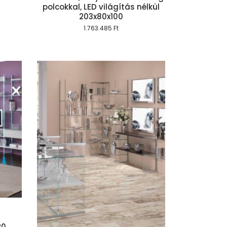
polcokkal, LED világítás nélkül
203x80x100
1.763.485
Ft
szem
20