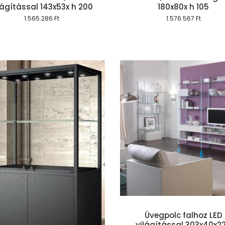
lágítással 143x53x h 200
180x80x h 105
1.565.286
Ft
1.576.567
Ft
Kosárba teszem
Kosárba te
Üvegpolc falhoz LED
világítással 303x40x2