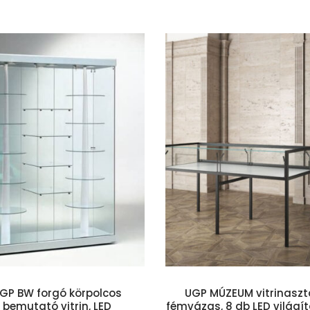
Kosárba teszem
Kosárba te
GP BW forgó körpolcos
UGP MÚZEUM vitrinaszta
bemutató vitrin, LED
fémvázas, 8 db LED világí