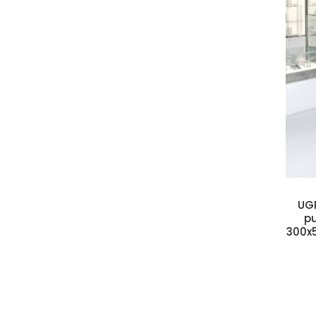
Kosárba teszem
UGP
pu
300x5