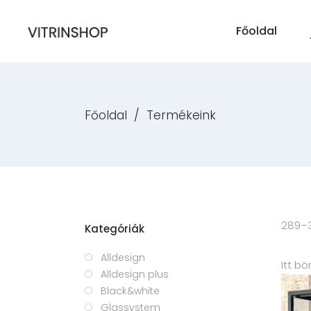
Főoldal
Főoldal
/
Termékeink
289–3
Kategóriák
Alldesign
Itt b
Alldesign plus
Black&white
Glassystem