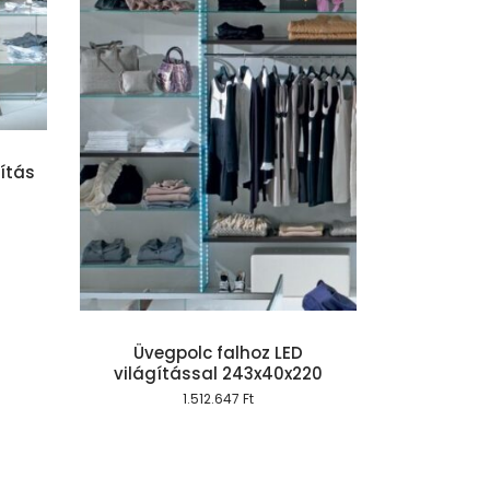
gítás
szem
Üvegpolc falhoz LED
világítással 243x40x220
1.512.647
Ft