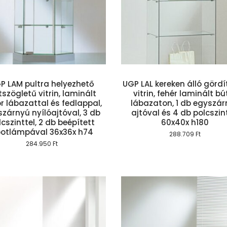
Kosárba teszem
Kosárba te
P LAM pultra helyezhető
UGP LAL kereken álló görd
szögletű vitrin, laminált
vitrin, fehér laminált bú
r lábazattal és fedlappal,
lábazaton, 1 db egyszár
zárnyú nyílóajtóval, 3 db
ajtóval és 4 db polcszin
lcszinttel, 2 db beépített
60x40x h180
otlámpával 36x36x h74
288.709
Ft
284.950
Ft