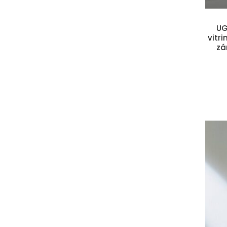
UG
vitri
zá