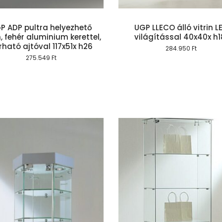
P ADP pultra helyezhető
UGP LLECO álló vitrin L
n, fehér aluminium kerettel,
világítással 40x40x h1
rható ajtóval 117x51x h26
284.950
Ft
275.549
Ft