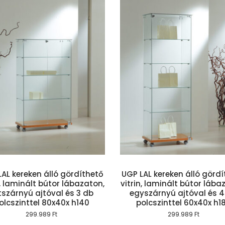
Kosárba teszem
Kosárba te
AL kereken álló gördíthető
UGP LAL kereken álló görd
n, laminált bútor lábazaton,
vitrin, laminált bútor lába
tszárnyú ajtóval és 3 db
egyszárnyú ajtóval és 4
olcszinttel 80x40x h140
polcszinttel 60x40x h1
299.989
Ft
299.989
Ft