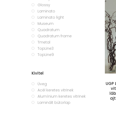
Glossy
Laminato
Laminato light
Museum
Quadratum
Quadratum frame
Tmetal
Kosárba teszem
TopLine3
TopLine9
Kivitel
UGP L
Üveg
vi
Acél keretes vitrinek
lá
Alumínium keretes vitrinek
ajt
Laminált bútorlap