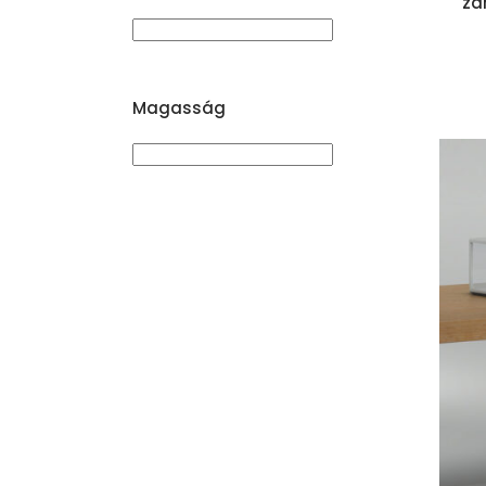
zá
Magasság
Kosárba teszem