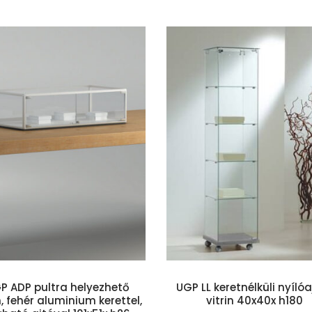
Kosárba teszem
Kosárba te
P ADP pultra helyezhető
UGP LL keretnélküli nyílóa
n, fehér aluminium kerettel,
vitrin 40x40x h180