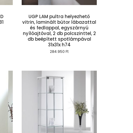
ED
UGP LAM pultra helyezhető
81
vitrin, laminált bútor lábazattal
és fedlappal, egyszárnyú
nyílóajtóval, 2 db polcszinttel, 2
db beépített spotlámpával
31x31x h74
284.950
Ft