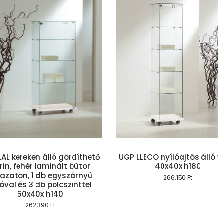
Kosárba teszem
Kosárba te
AL kereken álló gördíthető
UGP LLECO nyílóajtós álló 
trin, fehér laminált bútor
40x40x h180
bazaton, 1 db egyszárnyú
266.150
Ft
óval és 3 db polcszinttel
60x40x h140
262.390
Ft