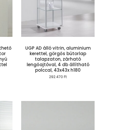
szem
íthető
UGP AD álló vitrin, aluminium
tor
kerettel, görgős bútorlap
nyú
talapzaton, zárható
ttel
lengőajtóval, 4 db állítható
polccal, 43x43x h180
292.470
Ft