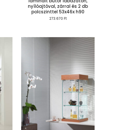
laminált bútor lábazaton,
nyílóajtóval, zárral és 2 db
polcszinttel 53x46x h90
273.670
Ft
szem