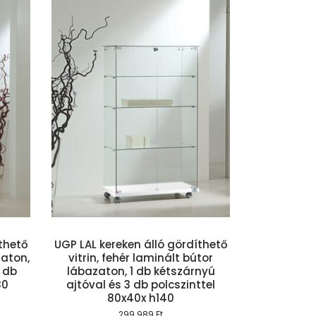
szem
íthető
UGP LAL kereken álló gördíthető
zaton,
vitrin, fehér laminált bútor
 db
lábazaton, 1 db kétszárnyú
80
ajtóval és 3 db polcszinttel
80x40x h140
299.989
Ft