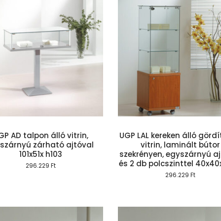
Kosárba teszem
Kosárba te
GP AD talpon álló vitrin,
UGP LAL kereken álló görd
tszárnyú zárható ajtóval
vitrin, laminált bútor
101x51x h103
szekrényen, egyszárnyú aj
és 2 db polcszinttel 40x40
296.229
Ft
296.229
Ft