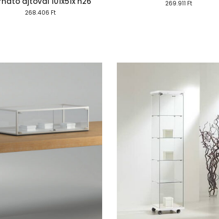
rható ajtóval 101x51x h26
269.911
Ft
268.406
Ft
Kosárba teszem
Kosárba te