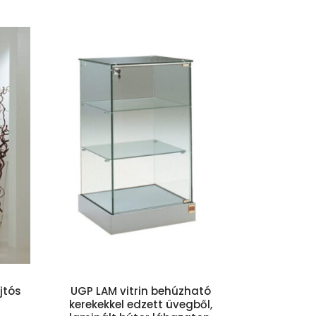
szem
jtós
UGP LAM vitrin behúzható
kerekekkel edzett üvegből,