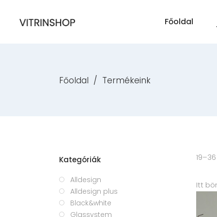
Főoldal
Főoldal
/
Termékeink
19–36
Kategóriák
Alldesign
Itt b
Alldesign plus
Black&white
Glassystem