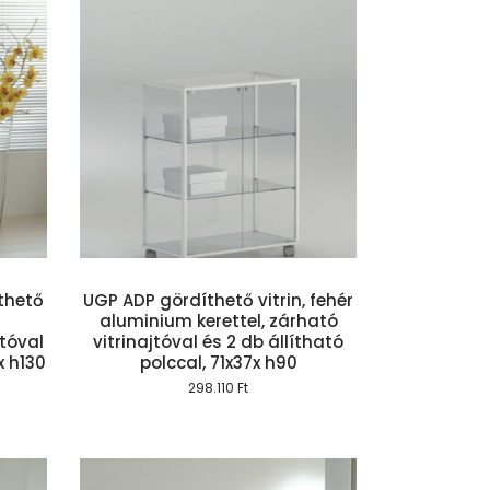
szem
íthető
UGP ADP gördíthető vitrin, fehér
aluminium kerettel, zárható
tóval
vitrinajtóval és 2 db állítható
x h130
polccal, 71x37x h90
298.110
Ft