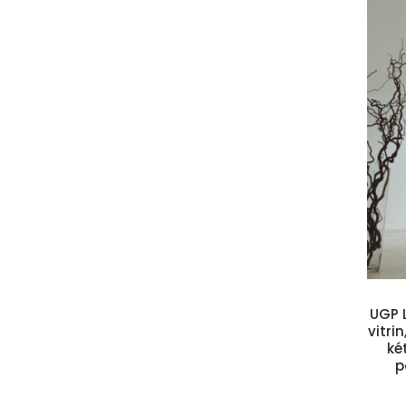
Kosárba teszem
UGP L
vitri
ké
p