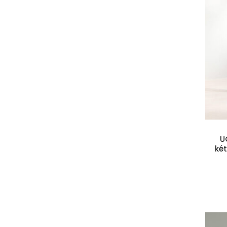
Kosárba teszem
U
ké