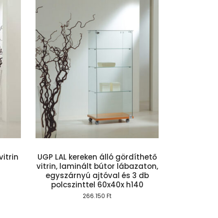
szem
vitrin
UGP LAL kereken álló gördíthető
vitrin, laminált bútor lábazaton,
egyszárnyú ajtóval és 3 db
polcszinttel 60x40x h140
266.150
Ft