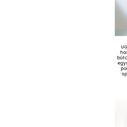
Kosárba teszem
UG
hat
búto
egys
po
sp